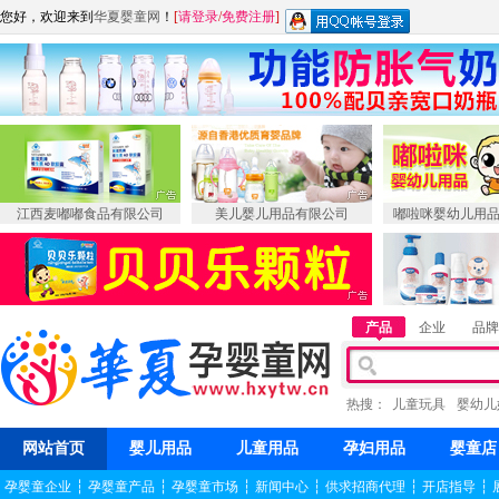
您好，欢迎来到
华夏婴童网
！
[
请登录
/
免费注册
]
江西麦嘟嘟食品有限公司
美儿婴儿用品有限公司
嘟啦咪婴幼儿用
产品
企业
品牌
热搜：
儿童玩具
婴幼儿
网站首页
婴儿用品
儿童用品
孕妇用品
婴童店
孕婴童企业
┆
孕婴童产品
┆
孕婴童市场
┆
新闻中心
┆
供求招商代理
┆
开店指导
┆