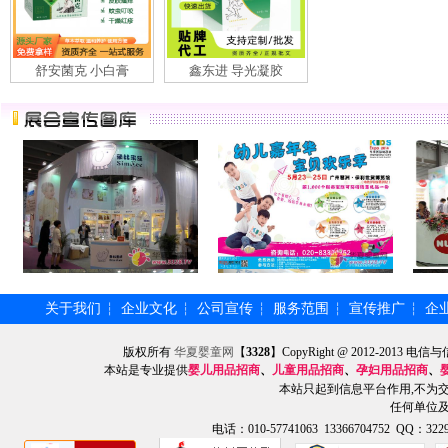
舒安菌克 小白膏
鑫东进 导光凝胶
关于我们
企业文化
公司宣传
服务范围
宣传推广
企
┆
┆
┆
┆
┆
版权所有
华夏婴童网
【
3328
】CopyRight @ 2012-201
本站是专业提供
婴儿用品招商
、
儿童用品招商
、
孕妇用品招商
、
本站只起到信息平台作用,不为
任何单位
电话：010-57741063 13366704752 QQ：3229