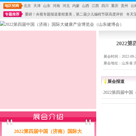
地区招商
北京
天津
山东
河南
河北
内蒙
山西
江西
四川
重庆
贵州
云
专题推荐
重磅！央视专题报道童程童美，第二届少儿编程节获高度评价
冬天
不能再单纯地销售产品,而要向增强服务转型,毕竟母婴产品比较特殊。”
妇幼广场 
202
展会时间：2022-09-26
展会地址：山东省 
展会报道
·
2022第四届中
2022第四届中国（济南）国际大