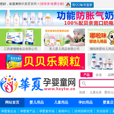
您好，欢迎来到
华夏婴童网
！
[
请登录
/
免费注册
]
江西麦嘟嘟食品有限公司
美儿婴儿用品有限公司
嘟啦咪婴幼儿用
产品
企业
品牌
热搜：
儿童玩具
婴幼儿
网站首页
婴儿用品
儿童用品
孕妇用品
婴童店
孕婴童企业
┆
孕婴童产品
┆
孕婴童市场
┆
新闻中心
┆
供求招商代理
┆
开店指导
┆