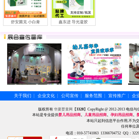
舒安菌克 小白膏
鑫东进 导光凝胶
关于我们
企业文化
公司宣传
服务范围
宣传推广
企
┆
┆
┆
┆
┆
版权所有
华夏婴童网
【
3328
】CopyRight @ 2012-201
本站是专业提供
婴儿用品招商
、
儿童用品招商
、
孕妇用品招商
、
本站只起到信息平台作用,不为
任何单位
电话：010-57741063 13366704752 QQ：3229