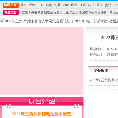
地区招商
北京
天津
山东
河南
河北
内蒙
山西
江西
四川
重庆
贵州
云
专题推荐
重磅！央视专题报道童程童美，第二届少儿编程节获高度评价
冬天
不能再单纯地销售产品,而要向增强服务转型,毕竟母婴产品比较特殊。”
妇幼广场 
202
展会时间：2022-11-30
展会地址：深圳国
展会报道
·
2022珠三角深圳
2022珠三角深圳锂电池技术展览