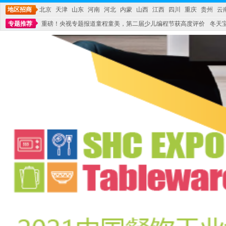
地区招商
北京
天津
山东
河南
河北
内蒙
山西
江西
四川
重庆
贵州
云
专题推荐
重磅！央视专题报道童程童美，第二届少儿编程节获高度评价
冬天
不能再单纯地销售产品,而要向增强服务转型,毕竟母婴产品比较特殊。”
妇幼广场 