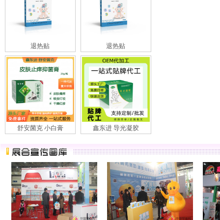
退热贴
退热贴
舒安菌克 小白膏
鑫东进 导光凝胶