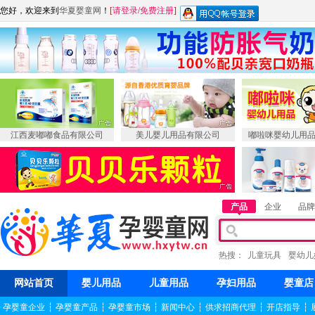
您好，欢迎来到
华夏婴童网
！
[
请登录
/
免费注册
]
江西麦嘟嘟食品有限公司
美儿婴儿用品有限公司
嘟啦咪婴幼儿用
产品
企业
品牌
热搜：
儿童玩具
婴幼儿
网站首页
婴儿用品
儿童用品
孕妇用品
婴童店
孕婴童企业
┆
孕婴童产品
┆
孕婴童市场
┆
新闻中心
┆
供求招商代理
┆
开店指导
┆