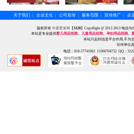
关于我们
企业文化
公司宣传
服务范围
宣传推广
企
┆
┆
┆
┆
┆
版权所有
华夏婴童网
【
3328
】CopyRight @ 2012-201
本站是专业提供
婴儿用品招商
、
儿童用品招商
、
孕妇用品招商
、
本站只起到信息平台作用,不为
任何单位
电话：010-57741063 13366704752 QQ：3229