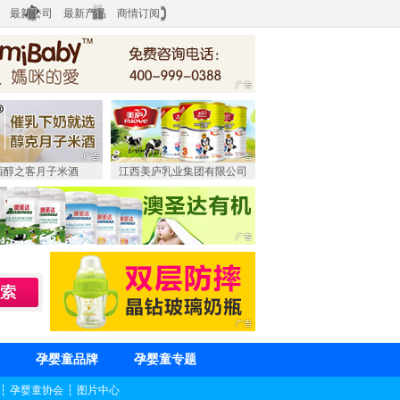
最新公司
最新产品
商情订阅
西醇之客月子米酒
江西美庐乳业集团有限公司
孕婴童品牌
孕婴童专题
┆
孕婴童协会
┆
图片中心