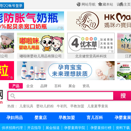
网站导航
收藏本站
设为主页
限公司
嘟啦咪婴幼儿用品有限公司
北京健世堂高科科技
江
产品
企业
品牌
百科
展会
资讯
热搜：
儿童玩具
婴幼儿奶粉
牛初乳
早教加盟
儿童夏季童装
孕妇用品
婴童店
早教加盟
育儿百科
孕婴童展
┆
供求招商代理
┆
开店指导
┆
展会报道
┆
孕婴童商学院
┆
孕婴童排行榜
┆
资料下载