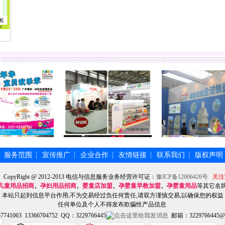
服务范围
宣传推广
企业合作
友情链接
联系我们
版权声明
┆
┆
┆
┆
┆
┆
】CopyRight @ 2012-2013 电信与信息服务业务经营许可证：
豫ICP备12006426号
关注
儿童用品招商
、
孕妇用品招商
、
婴童店加盟
、
孕婴童早教加盟
、
孕婴童用品
等其它名
本站只起到信息平台作用,不为交易经过负任何责任,请双方谨慎交易,以确保您的权益
任何单位及个人不得发布欺骗性产品信息
741063 13366704752 QQ：3229766445
邮箱：3229766445@