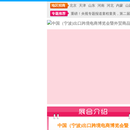
地区招商
北京
天津
山东
河南
河北
内蒙
山
专题推荐
重磅！央视专题报道童程童美，第二届
不能再单纯地销售产品,而要向增强服务转型,毕竟母
中国（宁波)出口跨境电商博览会暨