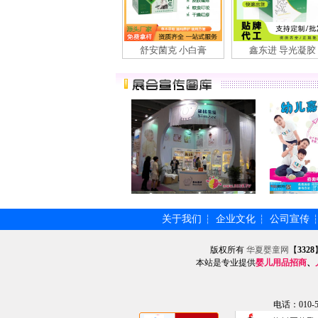
舒安菌克 小白膏
鑫东进 导光凝胶
关于我们
企业文化
公司宣传
┆
┆
版权所有
华夏婴童网
【
3328
本站是专业提供
婴儿用品招商
、
电话：010-57