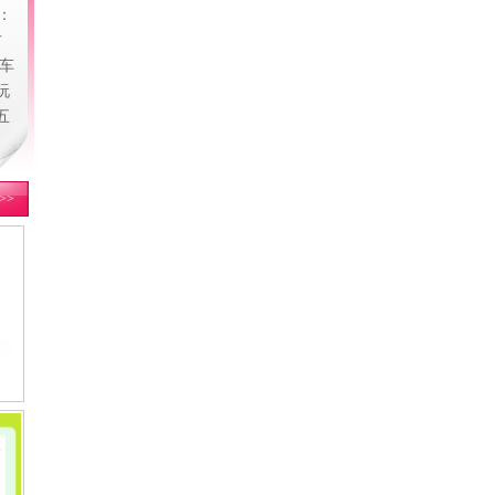
点：
方
车
玩
五
>>