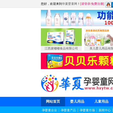
您好，欢迎来到
华夏婴童网
！
[
请登录
/
免费注册
]
江西麦嘟嘟食品有限公司
美儿婴儿用品有
网站首页
婴儿用品
儿童用品
孕婴童企业
┆
孕婴童产品
┆
孕婴童市场
┆
新闻中心