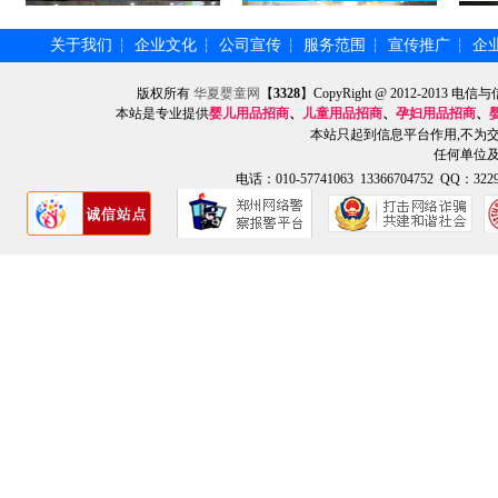
关于我们
企业文化
公司宣传
服务范围
宣传推广
企
┆
┆
┆
┆
┆
版权所有
华夏婴童网
【
3328
】CopyRight @ 2012-201
本站是专业提供
婴儿用品招商
、
儿童用品招商
、
孕妇用品招商
、
本站只起到信息平台作用,不为
任何单位
电话：010-57741063 13366704752 QQ：3229