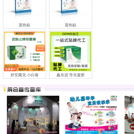
退热贴
退热贴
舒安菌克 小白膏
鑫东进 导光凝胶