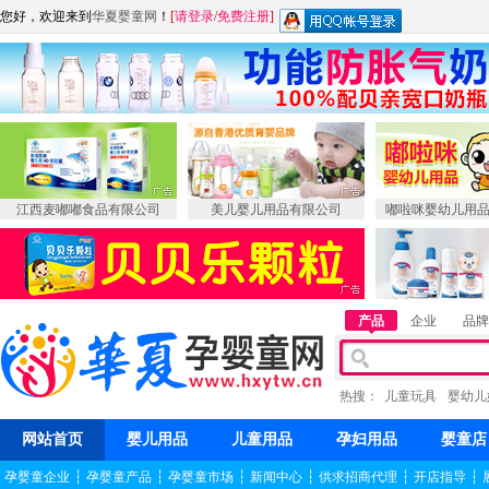
您好，欢迎来到
华夏婴童网
！
[
请登录
/
免费注册
]
江西麦嘟嘟食品有限公司
美儿婴儿用品有限公司
嘟啦咪婴幼儿用
产品
企业
品牌
热搜：
儿童玩具
婴幼儿
网站首页
婴儿用品
儿童用品
孕妇用品
婴童店
孕婴童企业
┆
孕婴童产品
┆
孕婴童市场
┆
新闻中心
┆
供求招商代理
┆
开店指导
┆