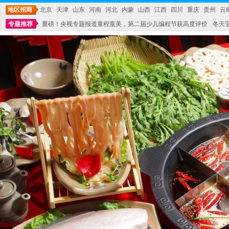
地区招商
北京
天津
山东
河南
河北
内蒙
山西
江西
四川
重庆
贵州
云
专题推荐
重磅！央视专题报道童程童美，第二届少儿编程节获高度评价
冬天
不能再单纯地销售产品,而要向增强服务转型,毕竟母婴产品比较特殊。”
妇幼广场 