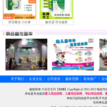
舒安菌克 小白膏
鑫东进 导光凝胶
关于我们
企业文化
公司宣传
服务范围
宣传推广
企
┆
┆
┆
┆
┆
版权所有
华夏婴童网
【
3328
】CopyRight @ 2012-201
本站是专业提供
婴儿用品招商
、
儿童用品招商
、
孕妇用品招商
、
本站只起到信息平台作用,不为
任何单位