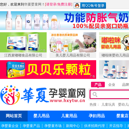
您好，欢迎来到
华夏婴童网
！
[
请登录
/
免费注册
]
江西麦嘟嘟食品有限公司
美儿婴儿用品有限公司
嘟啦咪婴幼儿用
产品
企业
品牌
热搜：
儿童玩具
婴幼儿
网站首页
婴儿用品
儿童用品
孕妇用品
婴童店
孕婴童企业
┆
孕婴童产品
┆
孕婴童市场
┆
新闻中心
┆
供求招商代理
┆
开店指导
┆