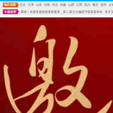
地区招商
北京
天津
山东
河南
河北
内蒙
山西
江西
四川
重庆
贵州
云
专题推荐
重磅！央视专题报道童程童美，第二届少儿编程节获高度评价
冬天
不能再单纯地销售产品,而要向增强服务转型,毕竟母婴产品比较特殊。”
妇幼广场 