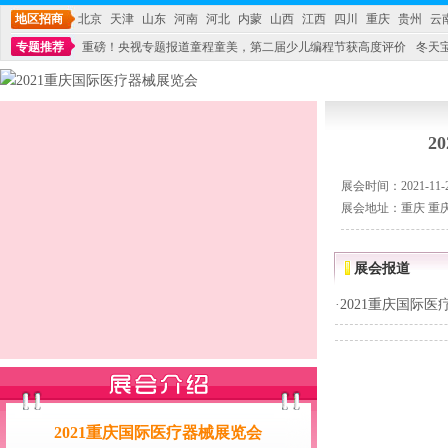
地区招商
北京
天津
山东
河南
河北
内蒙
山西
江西
四川
重庆
贵州
云
专题推荐
重磅！央视专题报道童程童美，第二届少儿编程节获高度评价
冬天
不能再单纯地销售产品,而要向增强服务转型,毕竟母婴产品比较特殊。”
妇幼广场 
2
展会时间：2021-11-23
展会地址：重庆 重
展会报道
·
2021重庆国际
2021重庆国际医疗器械展览会