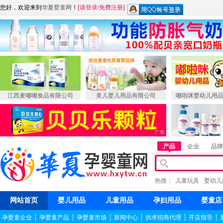
您好，欢迎来到
华夏婴童网
！
[
请登录
/
免费注册
]
江西麦嘟嘟食品有限公司
美儿婴儿用品有限公司
嘟啦咪婴幼儿用
产品
企业
品牌
热搜：
儿童玩具
婴幼儿
网站首页
婴儿用品
儿童用品
孕妇用品
婴童店
孕婴童企业
┆
孕婴童产品
┆
孕婴童市场
┆
新闻中心
┆
供求招商代理
┆
开店指导
┆