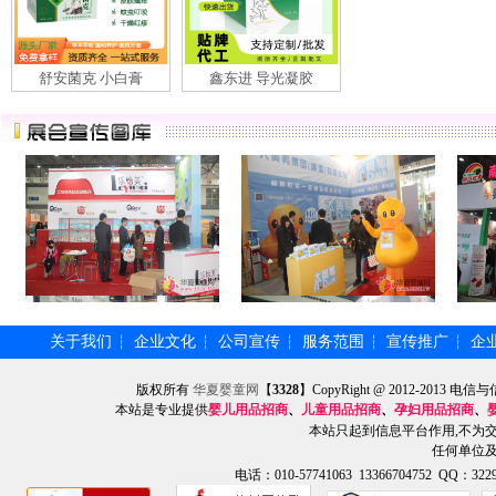
舒安菌克 小白膏
鑫东进 导光凝胶
关于我们
企业文化
公司宣传
服务范围
宣传推广
企
┆
┆
┆
┆
┆
版权所有
华夏婴童网
【
3328
】CopyRight @ 2012-201
本站是专业提供
婴儿用品招商
、
儿童用品招商
、
孕妇用品招商
、
本站只起到信息平台作用,不为
任何单位
电话：010-57741063 13366704752 QQ：3229