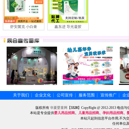
舒安菌克 小白膏
鑫东进 导光凝胶
关于我们
企业文化
公司宣传
服务范围
宣传推广
企
┆
┆
┆
┆
┆
版权所有
华夏婴童网
【
3328
】CopyRight @ 2012-201
本站是专业提供
婴儿用品招商
、
儿童用品招商
、
孕妇用品招商
、
本站只起到信息平台作用,不为
任何单位