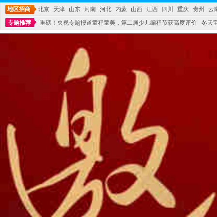
地区招商
北京
天津
山东
河南
河北
内蒙
山西
江西
四川
重庆
贵州
云
专题推荐
重磅！央视专题报道童程童美，第二届少儿编程节获高度评价
冬天
不能再单纯地销售产品,而要向增强服务转型,毕竟母婴产品比较特殊。”
妇幼广场 