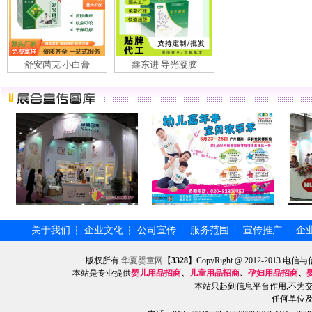
舒安菌克 小白膏
鑫东进 导光凝胶
关于我们
企业文化
公司宣传
服务范围
宣传推广
企
┆
┆
┆
┆
┆
版权所有
华夏婴童网
【
3328
】CopyRight @ 2012-201
本站是专业提供
婴儿用品招商
、
儿童用品招商
、
孕妇用品招商
、
本站只起到信息平台作用,不为
任何单位