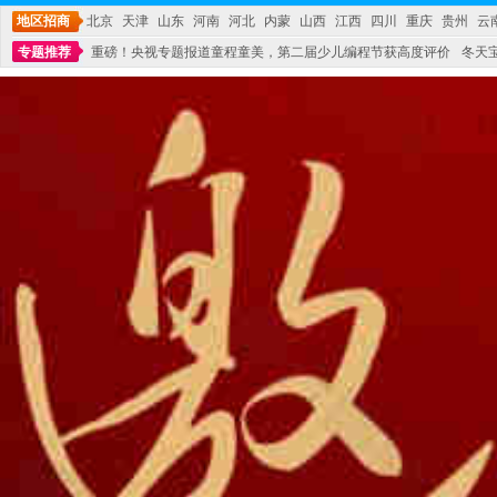
地区招商
北京
天津
山东
河南
河北
内蒙
山西
江西
四川
重庆
贵州
云
专题推荐
重磅！央视专题报道童程童美，第二届少儿编程节获高度评价
冬天
不能再单纯地销售产品,而要向增强服务转型,毕竟母婴产品比较特殊。”
妇幼广场 