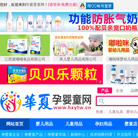
您好，欢迎来到
华夏婴童网
！
[
请登录
/
免费注册
]
江西麦嘟嘟食品有限公司
美儿婴儿用品有限公司
嘟啦咪婴幼儿用
产品
企业
品牌
热搜：
儿童玩具
婴幼儿
网站首页
婴儿用品
儿童用品
孕妇用品
婴童店
孕婴童企业
┆
孕婴童产品
┆
孕婴童市场
┆
新闻中心
┆
供求招商代理
┆
开店指导
┆