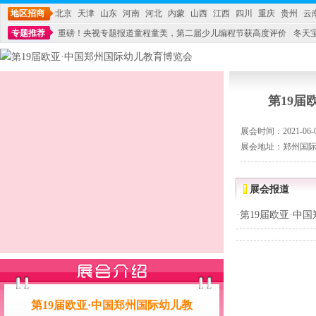
地区招商
北京
天津
山东
河南
河北
内蒙
山西
江西
四川
重庆
贵州
云
专题推荐
重磅！央视专题报道童程童美，第二届少儿编程节获高度评价
冬天
不能再单纯地销售产品,而要向增强服务转型,毕竟母婴产品比较特殊。”
妇幼广场 
第19届
展会时间：2021-06-04
展会地址：郑州国
展会报道
·
第19届欧亚·中
第19届欧亚·中国郑州国际幼儿教