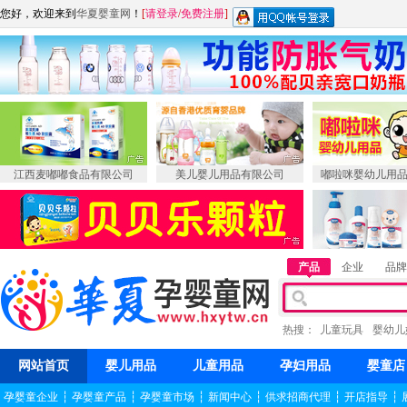
您好，欢迎来到
华夏婴童网
！
[
请登录
/
免费注册
]
江西麦嘟嘟食品有限公司
美儿婴儿用品有限公司
嘟啦咪婴幼儿用
产品
企业
品牌
热搜：
儿童玩具
婴幼儿
网站首页
婴儿用品
儿童用品
孕妇用品
婴童店
孕婴童企业
┆
孕婴童产品
┆
孕婴童市场
┆
新闻中心
┆
供求招商代理
┆
开店指导
┆