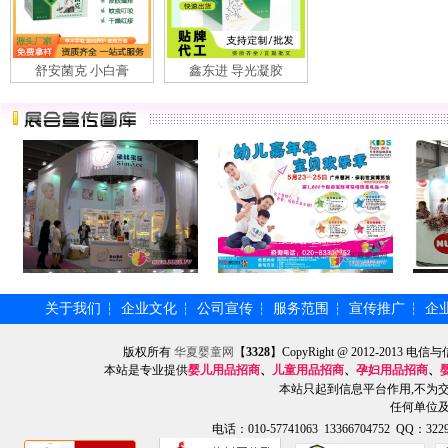
舒安菌克 小白膏
鑫东进 导光凝胶
关于我们
企业文化
公司宣传
服务范围
宣传推广
企
┆
┆
┆
┆
┆
版权所有
华夏婴童网
【
3328
】CopyRight @ 2012-201
本站是专业提供
婴儿用品招商
、
儿童用品招商
、
孕妇用品招商
、
本站只起到信息平台作用,不为
任何单位
电话：010-57741063 13366704752 QQ：3229