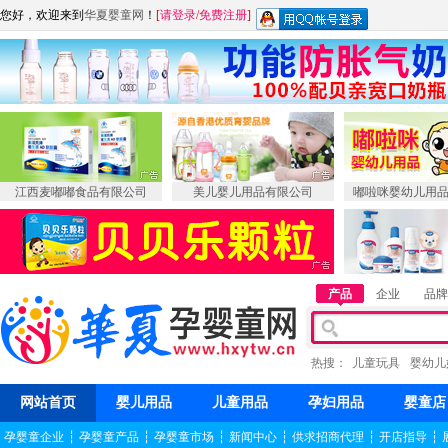
您好，欢迎来到
华夏婴童网
！
[
请登录
/
免费注册
]
江西麦嘟嘟食品有限公司
美儿婴儿用品有限公司
嘟啦咪婴幼儿用
产品
企业
品牌
热搜：
儿童玩具
婴幼儿
网站首页
婴儿用品
儿童用品
孕妇用品
婴童店
孕婴童企业
┆
孕婴童产品
┆
孕婴童市场
┆
新闻中心
┆
供求招商代理
┆
开店指导
┆