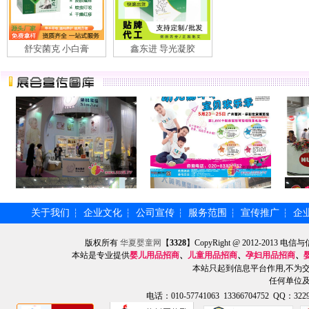
舒安菌克 小白膏
鑫东进 导光凝胶
关于我们
企业文化
公司宣传
服务范围
宣传推广
企
┆
┆
┆
┆
┆
版权所有
华夏婴童网
【
3328
】CopyRight @ 2012-201
本站是专业提供
婴儿用品招商
、
儿童用品招商
、
孕妇用品招商
、
本站只起到信息平台作用,不为
任何单位
电话：010-57741063 13366704752 QQ：3229