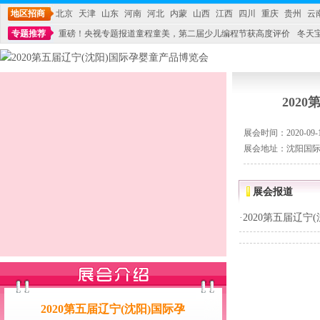
地区招商
北京
天津
山东
河南
河北
内蒙
山西
江西
四川
重庆
贵州
云
专题推荐
重磅！央视专题报道童程童美，第二届少儿编程节获高度评价
冬天
不能再单纯地销售产品,而要向增强服务转型,毕竟母婴产品比较特殊。”
妇幼广场 
202
展会时间：2020-09-11
展会地址：沈阳国
展会报道
·
2020第五届辽宁
2020第五届辽宁(沈阳)国际孕