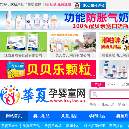
您好，欢迎来到
华夏婴童网
！
[
请登录
/
免费注册
]
江西麦嘟嘟食品有限公司
美儿婴儿用品有限公司
嘟啦咪婴幼儿用
产品
企业
品牌
热搜：
儿童玩具
婴幼儿
网站首页
婴儿用品
儿童用品
孕妇用品
婴童店
孕婴童企业
┆
孕婴童产品
┆
孕婴童市场
┆
新闻中心
┆
供求招商代理
┆
开店指导
┆