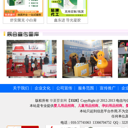
舒安菌克 小白膏
鑫东进 导光凝胶
关于我们
企业文化
公司宣传
服务范围
宣传推广
企
┆
┆
┆
┆
┆
版权所有
华夏婴童网
【
3328
】CopyRight @ 2012-201
本站是专业提供
婴儿用品招商
、
儿童用品招商
、
孕妇用品招商
、
本站只起到信息平台作用,不为
任何单位
电话：010-57741063 13366704752 QQ：3229