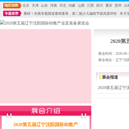
地区招商
北京
天津
山东
河南
河北
内蒙
山西
江西
四川
重庆
贵州
云
专题推荐
重磅！央视专题报道童程童美，第二届少儿编程节获高度评价
冬天
不能再单纯地销售产品,而要向增强服务转型,毕竟母婴产品比较特殊。”
妇幼广场 
202
展会时间：2020-06-12
展会地址：辽宁?沈
展会报道
·
2020第五届辽
2020第五届辽宁沈阳国际幼教产