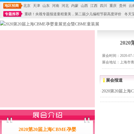
地区招商
北京
天津
山东
河南
河北
内蒙
山西
江西
四川
重庆
贵州
云
专题推荐
重磅！央视专题报道童程童美，第二届少儿编程节获高度评价
冬天
不能再单纯地销售产品,而要向增强服务转型,毕竟母婴产品比较特殊。”
妇幼广场 
202
展会时间：2020-07-15
展会地址：上海市青
展会报道
·
2020第20届上
2020第20届上海CBME孕婴