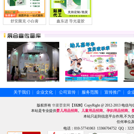
舒安菌克 小白膏
鑫东进 导光凝胶
关于我们
企业文化
公司宣传
服务范围
宣传推广
企
┆
┆
┆
┆
┆
版权所有
华夏婴童网
【
3328
】CopyRight @ 2012-201
本站是专业提供
婴儿用品招商
、
儿童用品招商
、
孕妇用品招商
、
本站只起到信息平台作用,不为
任何单位
电话：010-57741063 13366704752 QQ：3229