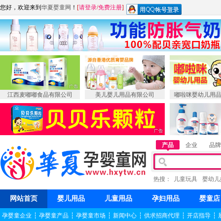
您好，欢迎来到
华夏婴童网
！
[
请登录
/
免费注册
]
江西麦嘟嘟食品有限公司
美儿婴儿用品有限公司
嘟啦咪婴幼儿用
产品
企业
品牌
热搜：
儿童玩具
婴幼儿
网站首页
婴儿用品
儿童用品
孕妇用品
婴童店
孕婴童企业
┆
孕婴童产品
┆
孕婴童市场
┆
新闻中心
┆
供求招商代理
┆
开店指导
┆