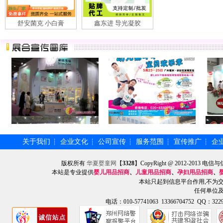
舒安菌克 小白膏
鑫东进 导光凝胶
关于我们
企业文化
公司宣传
服务范围
宣传推广
企
┆
┆
┆
┆
┆
版权所有
华夏婴童网
【
3328
】CopyRight @ 2012-201
本站是专业提供
婴儿用品招商
、
儿童用品招商
、
孕妇用品招商
、
本站只起到信息平台作用,不为
任何单位
电话：010-57741063 13366704752 QQ：3229