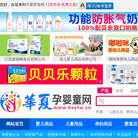
您好，欢迎来到
华夏婴童网
！
[
请登录
/
免费注册
]
江西麦嘟嘟食品有限公司
美儿婴儿用品有限公司
嘟啦咪婴幼儿用
产品
企业
品牌
热搜：
儿童玩具
婴幼儿
网站首页
婴儿用品
儿童用品
孕妇用品
婴童店
孕婴童企业
┆
孕婴童产品
┆
孕婴童市场
┆
新闻中心
┆
供求招商代理
┆
开店指导
┆