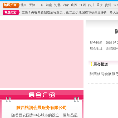
地区招商
北京
天津
山东
河南
河北
内蒙
山西
江西
四川
重庆
贵州
云
专题推荐
重磅！央视专题报道童程童美，第二届少儿编程节获高度评价
冬天
不能再单纯地销售产品,而要向增强服务转型,毕竟母婴产品比较特殊。”
妇幼广场 
展会时间：2019-07-26
展会地址：西安国
展会报道
·
陕西格润会展服
陕西格润会展服务有限公司
随着西安国家中心城市的设立，更加凸显