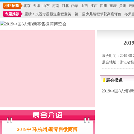
地区招商
北京
天津
山东
河南
河北
内蒙
山西
江西
四川
重庆
贵州
云
专题推荐
重磅！央视专题报道童程童美，第二届少儿编程节获高度评价
冬天
不能再单纯地销售产品,而要向增强服务转型,毕竟母婴产品比较特殊。”
妇幼广场 
20
展会时间：2019-08-23
展会地址：浙江省杭
展会报道
·
2019中国(杭州
2019中国(杭州)新零售微商博