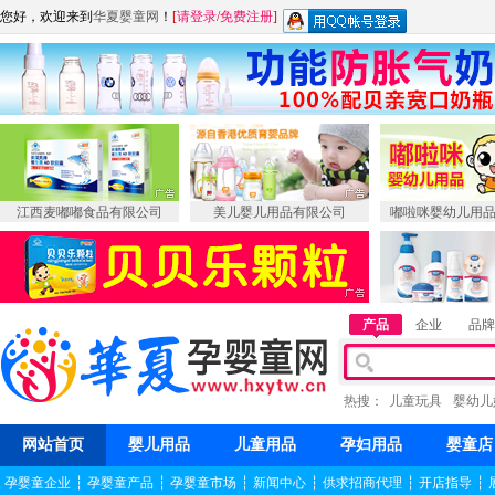
您好，欢迎来到
华夏婴童网
！
[
请登录
/
免费注册
]
江西麦嘟嘟食品有限公司
美儿婴儿用品有限公司
嘟啦咪婴幼儿用
产品
企业
品牌
热搜：
儿童玩具
婴幼儿
网站首页
婴儿用品
儿童用品
孕妇用品
婴童店
孕婴童企业
┆
孕婴童产品
┆
孕婴童市场
┆
新闻中心
┆
供求招商代理
┆
开店指导
┆