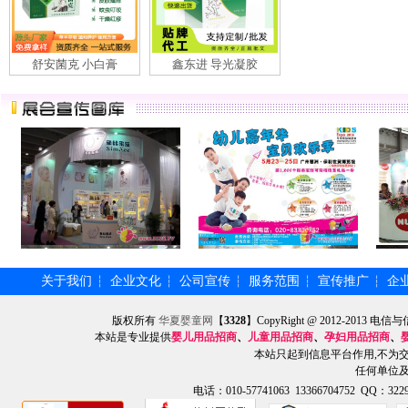
舒安菌克 小白膏
鑫东进 导光凝胶
关于我们
企业文化
公司宣传
服务范围
宣传推广
企
┆
┆
┆
┆
┆
版权所有
华夏婴童网
【
3328
】CopyRight @ 2012-201
本站是专业提供
婴儿用品招商
、
儿童用品招商
、
孕妇用品招商
、
本站只起到信息平台作用,不为
任何单位
电话：010-57741063 13366704752 QQ：3229