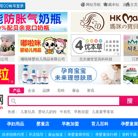
网站导航
收藏本站
设为主页
限公司
嘟啦咪婴幼儿用品有限公司
北京健世堂高科科技
江
产品
企业
品牌
百科
展会
资讯
热搜：
儿童玩具
婴幼儿奶粉
牛初乳
早教加盟
儿童夏季童装
孕妇用品
婴童店
早教加盟
育儿百科
孕婴童展
┆
供求招商代理
┆
开店指导
┆
展会报道
┆
孕婴童商学院
┆
孕婴童排行榜
┆
资料下载