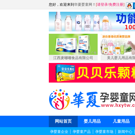
您好，欢迎来到
华夏婴童网
！
[
请登录
/
免费注册
]
江西麦嘟嘟食品有限公司
美儿婴儿用品有
网站首页
婴儿用品
儿童用品
孕婴童企业
┆
孕婴童产品
┆
孕婴童市场
┆
新闻中心