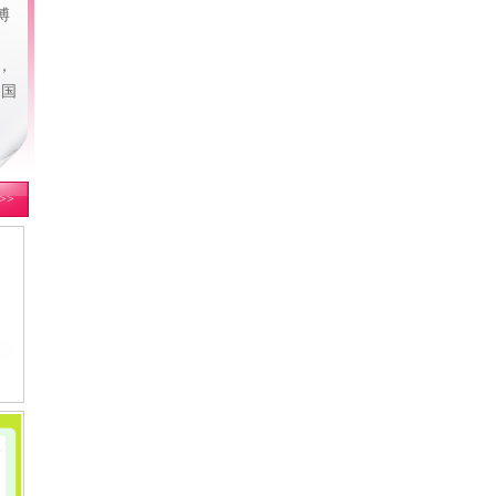
博
，
中国
>>