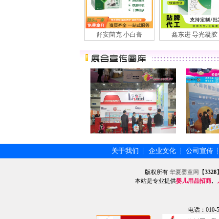
舒安菌克 小白膏
鑫东进 导光凝胶
关于我们
企业文化
公司宣传
┆
┆
版权所有
华夏婴童网
【
3328
本站是专业提供
婴儿用品招商
、
电话：010-57