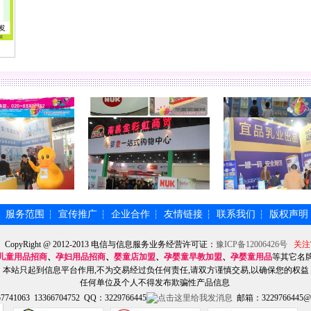
服务范围
宣传推广
企业合作
友情链接
联系我们
版权声明
┆
┆
┆
┆
┆
┆
】CopyRight @ 2012-2013 电信与信息服务业务经营许可证：
豫ICP备12006426号
关注
儿童用品招商
、
孕妇用品招商
、
婴童店加盟
、
孕婴童早教加盟
、
孕婴童用品
等其它名
本站只起到信息平台作用,不为交易经过负任何责任,请双方谨慎交易,以确保您的权益
任何单位及个人不得发布欺骗性产品信息
741063 13366704752 QQ：3229766445
邮箱：3229766445@