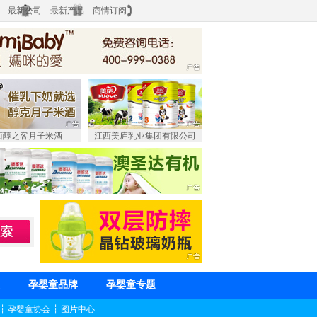
最新公司
最新产品
商情订阅
西醇之客月子米酒
江西美庐乳业集团有限公司
孕婴童品牌
孕婴童专题
┆
孕婴童协会
┆
图片中心