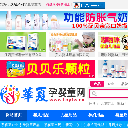
您好，欢迎来到
华夏婴童网
！
[
请登录
/
免费注册
]
江西麦嘟嘟食品有限公司
美儿婴儿用品有限公司
嘟啦咪婴幼儿用
产品
企业
品牌
热搜：
儿童玩具
婴幼儿
网站首页
婴儿用品
儿童用品
孕妇用品
婴童店
孕婴童企业
┆
孕婴童产品
┆
孕婴童市场
┆
新闻中心
┆
供求招商代理
┆
开店指导
┆