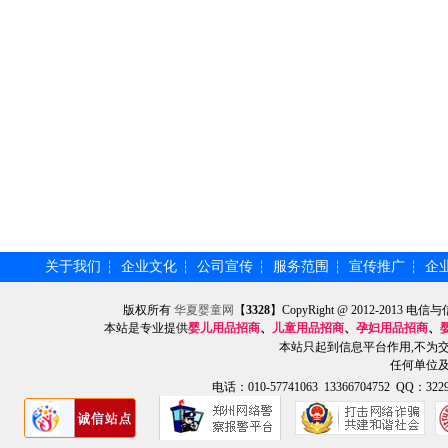
关于我们
企业文化
公司宣传
服务范围
宣传推广
企
┆
┆
┆
┆
┆
版权所有
华夏婴童网
【
3328
】CopyRight @ 2012-201
本站是专业提供
婴儿用品招商
、
儿童用品招商
、
孕妇用品招商
、
本站只起到信息平台作用,不为
任何单位
电话：010-57741063 13366704752 QQ：3229