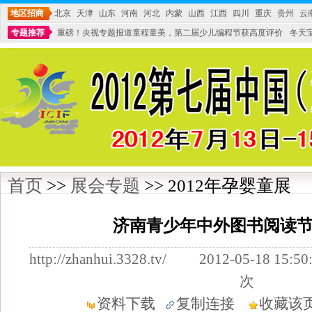
地区招商
北京
天津
山东
河南
河北
内蒙
山西
江西
四川
重庆
贵州
云
专题推荐
重磅！央视专题报道童程童美，第二届少儿编程节获高度评价
冬天
不能再单纯地销售产品,而要向增强服务转型,毕竟母婴产品比较特殊。”
妇幼广场 
首页
>>
展会专题
>> 2012年孕婴童展
济南青少年中外图书阅读
http://zhanhui.3328.tv/ 2012-05-18
次
资料下载
复制连接
收藏该