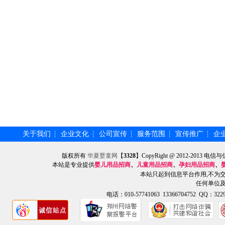
关于我们
企业文化
公司宣传
服务范围
宣传推广
企
┆
┆
┆
┆
┆
版权所有
华夏婴童网
【
3328
】CopyRight @ 2012-201
本站是专业提供
婴儿用品招商
、
儿童用品招商
、
孕妇用品招商
、
本站只起到信息平台作用,不为
任何单位
电话：010-57741063 13366704752 QQ：3229