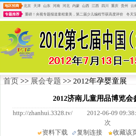
地区招商
北京
天津
山东
河南
河北
内蒙
山西
江西
四川
重庆
贵州
云
专题推荐
重磅！央视专题报道童程童美，第二届少儿编程节获高度评价
冬天
不能再单纯地销售产品,而要向增强服务转型,毕竟母婴产品比较特殊。”
妇幼广场 
首页
>>
展会专题
>> 2012年孕婴童展
2012济南儿童用品博览
http://zhanhui.3328.tv/ 2012-06-09
次
资料下载
复制连接
收藏该