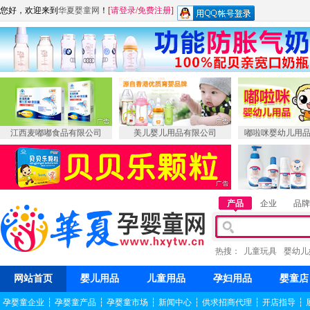
您好，欢迎来到
华夏婴童网
！
[
请登录
/
免费注册
]
江西麦嘟嘟食品有限公司
美儿婴儿用品有限公司
嘟啦咪婴幼儿用
产品
企业
品牌
热搜：
儿童玩具
婴幼儿
网站首页
婴儿用品
儿童用品
孕妇用品
婴童店
孕婴童企业
┆
孕婴童产品
┆
孕婴童市场
┆
新闻中心
┆
供求招商代理
┆
开店指导
┆