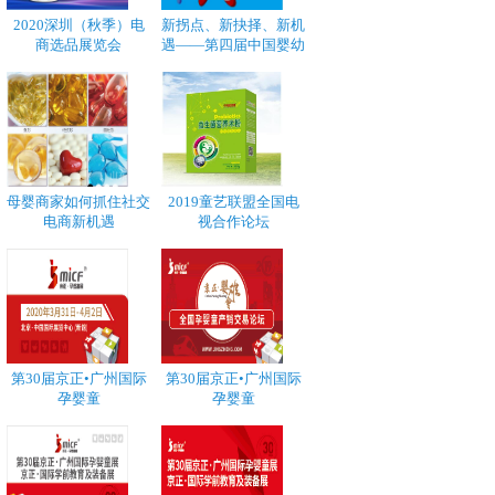
2020深圳（秋季）电
新拐点、新抉择、新机
商选品展览会
遇——第四届中国婴幼
母婴商家如何抓住社交
2019童艺联盟全国电
电商新机遇
视合作论坛
第30届京正•广州国际
第30届京正•广州国际
孕婴童
孕婴童