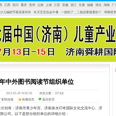
西
江西
四川
重庆
贵州
云南
上海
江苏
安徽
浙江
甘肃
福建
湖北
湖南
广
少儿编程节获高度评价
冬天宝宝也会中暑
一胎剖了，二胎还要接着剖？
孕期营养
婴产品比较特殊。”
妇幼广场 免租了！
青少年中外图书阅读节组织单位
328.tv/ 2012-05-29 10:02:50 浏览次数：1674次
复制连接
收藏该页
返回首页
位分别有：济南市青少年宫、济南泉水叮咚国际文化交流中心、济
有限公司。以下是部分组织单位的详细介绍：