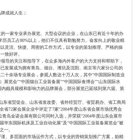
牌成就人生；
的一家专业承办展览、大型会议的企业，在山东已有近十年的办
上学历员工占80%以上，他们不仅具有勤勉努力、奋发向上的敬业精
，以灵活、快捷、周密的工作方式，以专业的策划推理、严格的操
的一致好评。
领导的关注和指导下，在众多海内外客户的大力支持和帮助下，
今已发展成为拥有青岛、烟台、潍坊及沈阳、南京等六家分公司的
二十余场专业展会，参观人数达十万人次，其中“中国国际制造业
）展览会”“中国烟台工业装备展”“中国国际食博会”“山东国际水
范围内颇具规模和影响力的品牌展会，部分展览已延续到第六届、第
会、山东省贸促会、山东省发改委、省外经贸厅、省贸易办、省工商局
省72家会展企业中评定了7家“2004年度山东省会展市场优秀会
青岛金诺会展有限公司同时入选，并荣获“2004年度山东会展市
届华东国际机床及工业自动化展”及“中国国际工业装备展览会”被
”之一。
谨、多层面的市场运作方式，以专业的营销策划推广方案，励精