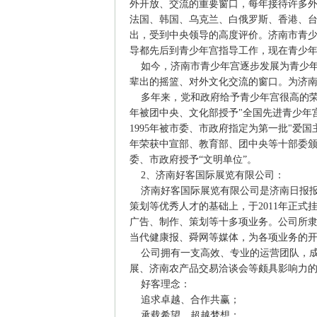
外开放、交流的重要窗口，每年接待许多外
法国、韩国、乌克兰、白俄罗斯、香港、台
出，受到中央领导的高度评价。济南市青
导都先后到青少年宫指导工作，现在青少
如今，济南市青少年宫逐步发展为青少年
辈出的摇篮、对外文化交流的窗口。为济
多年来，党和政府给予青少年宫很高的荣誉。
年被团中央、文化部授予"全国先进青少年宫
1995年被市委、市政府指定为第一批"爱国主
年荣获中宣部、教育部、团中央等十部委颁发
委、市政府授予“文明单位”。
2、济南好客国际展览有限公司：
济南好客国际展览有限公司是济南日报报
策划等优秀人才的基础上，于2011年正
广告、制作、策划等十多项业务。公司所
当代健康报、舜网等媒体，为各项业务的
公司拥有一支高效、专业的运营团队，成
展、济南农产品交易洽谈会等颇具影响力
好客理念：
追求卓越、合作共赢；
承载希望、超越梦想；