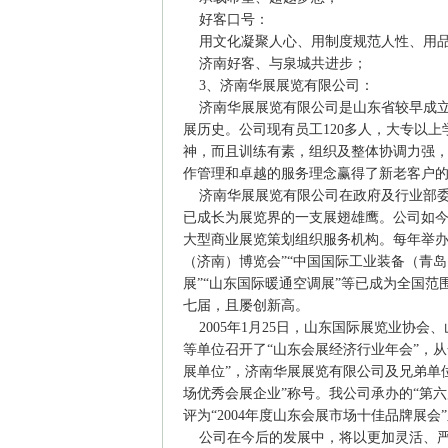
好客口号：
用文化凝聚人心、用制度规范人性、用品
济南好客、与泉城共进步；
3、济南华展展览有限公司：
济南华展展览有限公司是山东省较早成立
展历史。公司现有员工120多人，大专以
神，而且训练有素，组织及整体协调力强
作管理和卓越的服务理念赢得了新老客户
济南华展展览有限公司在政府及行业部委
已成长为展览界的一支展翅雄鹰。公司如
大型商业展览策划组织服务机构。每年举办
（济南）博览会”“中国国际工业装备（青岛
展”“山东国际暖通空调展”等已成为全国
七届，且屡创新高。
2005年1月25日，山东国际展览业协
等单位召开了“山东会展经济行业年会”，从全
展单位”，济南华展展览有限公司及兄弟单位
场优秀会展企业”称号。我公司承办的“第六
评为“2004年度山东会展市场十佳品牌展会
公司在今后的发展中，将以更加灵活、严