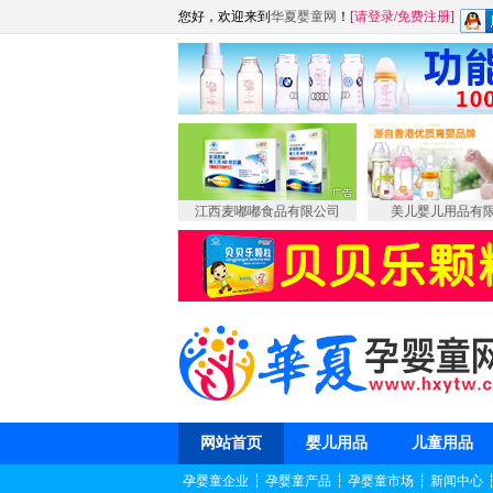
您好，欢迎来到
华夏婴童网
！
[
请登录
/
免费注册
]
江西麦嘟嘟食品有限公司
美儿婴儿用品有
网站首页
婴儿用品
儿童用品
孕婴童企业
┆
孕婴童产品
┆
孕婴童市场
┆
新闻中心