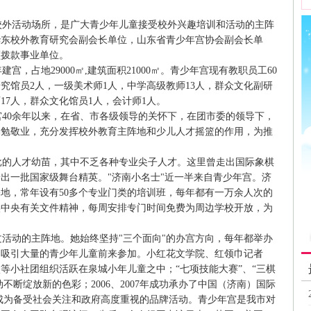
外活动场所，是广大青少年儿童接受校外兴趣培训和活动的主阵
华东校外教育研究会副会长单位，山东省青少年宫协会副会长单
额拨款事业单位。
宫，占地29000㎡,建筑面积21000㎡。青少年宫现有教职员工60
究馆员2人，一级美术师1人，中学高级教师13人，群众文化副研
17人，群众文化馆员1人，会计师1人。
40余年以来，在省、市各级领导的关怀下，在团市委的领导下，
勤勉敬业，充分发挥校外教育主阵地和少儿人才摇篮的作用，为推
的人才幼苗，其中不乏各种专业尖子人才。这里曾走出国际象棋
出一批国家级舞台精英。"济南小名士"近一半来自青少年宫。济
地，常年设有50多个专业门类的培训班，每年都有一万余人次的
实中央有关文件精神，每周安排专门时间免费为周边学校开放，为
活动的主阵地。她始终坚持"三个面向"的办宫方向，每年都举办
，吸引大量的青少年儿童前来参加。小红花文学院、红领巾记者
等小社团组织活跃在泉城小年儿童之中；“七项技能大赛”、“三棋
不断绽放新的色彩；2006、2007年成功承办了中国（济南）国际
成为备受社会关注和政府高度重视的品牌活动。青少年宫是我市对