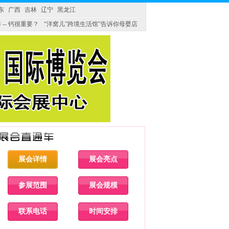
东
广西
吉林
辽宁
黑龙江
 -- 钙很重要？
“洋窝儿”跨境生活馆”告诉你母婴店
展会详情
展会亮点
参展范围
展会规模
联系电话
时间安排