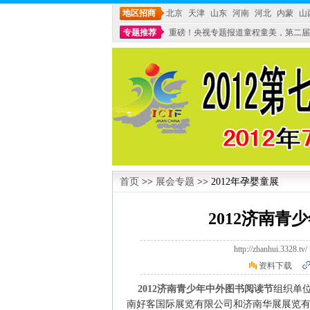
地区招商
北京
天津
山东
河南
河北
内蒙
山
专题推荐
重磅！央视专题报道童程童美，第二届
不能再单纯地销售产品,而要向增强服务转型,毕竟母
首页
>>
展会专题
>> 2012年孕婴童展
2012济南
http://zhanhui.3
资料下载
2012济南青少年中外图书阅读节
组织单
南好客国际展览有限公司和济南华展展览