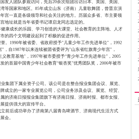
国友人团队参观访问，先后20余次组团出访日本、英国、美国、
湾等国家和地区。85年成立山东（济南）儿童歌舞团，曾晋京演
少年宫一直是各级领导和社会关注的地方。历届众多省、市主要领
年宫地址就是当年省委书记谭启龙同志选定的。
健康成长的乐园、学习创造的大课堂、社会教育的主阵地、人才
南市的四个文明建设起到了积极的促进作用。
1990年被省委、省政府授予"儿童少年工作先进单位"，1992
"，自1987年以来连续被团省委评为"山东省红旗青少年宫"，
义教育基地"，1997年被市委授予“青少年工作先进单位”，2005
的首届中国青少年社会教育“银杏奖”优秀团队奖，2006年被市
业集团下属全资子公司。该公司是在整合报业集团会议、展览、
式挂牌成立的一家专业展览公司，公司业务涉及会议、展览、经贸、
隶属的济南日报报业集团旗下有济南日报、济南时报、都市女报、
开展提供强大的宣传平台。
立前后成功举办了济南第八届青岛啤酒节、济南现代生活方式
的展会。