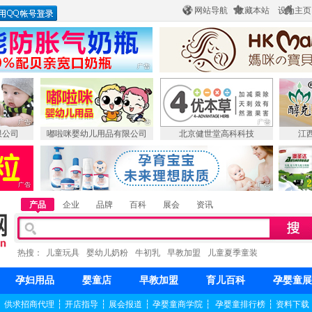
网站导航
收藏本站
设为主页
限公司
嘟啦咪婴幼儿用品有限公司
北京健世堂高科科技
江
产品
企业
品牌
百科
展会
资讯
热搜：
儿童玩具
婴幼儿奶粉
牛初乳
早教加盟
儿童夏季童装
孕妇用品
婴童店
早教加盟
育儿百科
孕婴童展
┆
供求招商代理
┆
开店指导
┆
展会报道
┆
孕婴童商学院
┆
孕婴童排行榜
┆
资料下载