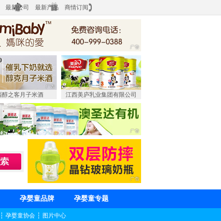
最新公司
最新产品
商情订阅
西醇之客月子米酒
江西美庐乳业集团有限公司
孕婴童品牌
孕婴童专题
┆
孕婴童协会
┆
图片中心