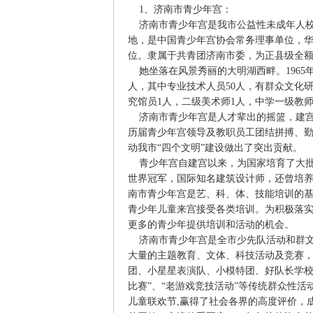
1、济南市青少年宫：
济南市青少年宫是我市公益性未成年人校
地，是中国青少年宫协会常务理事单位，
位。隶属于共青团济南市委，为正县级全
她坐落在风景秀丽的大明湖西畔。1965年建
人，其中专业技术人员50人，有群众文化研
究馆员1人，二级美术师1人，中学一级教师
济南市青少年宫是人才辈出的摇篮，建宫
历届青少年宫领导及教职员工团结拼搏、
动我市“四个文明”建设做出了突出贡献。
青少年宫自建宫以来，为国家培育了大批
世界冠军，国际知名建筑设计师，还曾培养
南市青少年宫是艺、科、体、技能培训的基
青少年儿童来宫接受各类培训。为积极落
更多的青少年提供培训和活动的机会。
济南市青少年宫是全市少先队活动和群文
大量的主题教育、文体、科技活动及竞赛
团、小星星表演队、小模特团、好队长学校
比赛”、“老游戏竞技活动”等传统群众性活动
儿童联欢节,赢得了社会各界的高度评价，