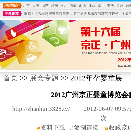
地区招商
北京
天津
山东
河南
河北
内蒙
山西
江西
四川
重庆
贵州
云
专题推荐
重磅！央视专题报道童程童美，第二届少儿编程节获高度评价
冬天
不能再单纯地销售产品,而要向增强服务转型,毕竟母婴产品比较特殊。”
妇幼广场 
首页
>>
展会专题
>> 2012年孕婴童展
2012广州京正婴童博览
http://zhanhui.3328.tv/ 2012-06-07
次
资料下载
复制连接
收藏该