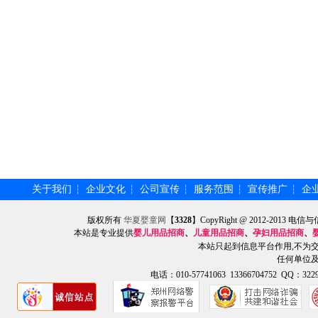
关于我们
企业文化
公司宣传
服务范围
宣传推广
企
┆
┆
┆
┆
┆
版权所有
华夏婴童网
【
3328
】CopyRight @ 2012-201
本站是专业提供
婴儿用品招商
、
儿童用品招商
、
孕妇用品招商
、
本站只起到信息平台作用,不为
任何单位
电话：010-57741063 13366704752 QQ：3229