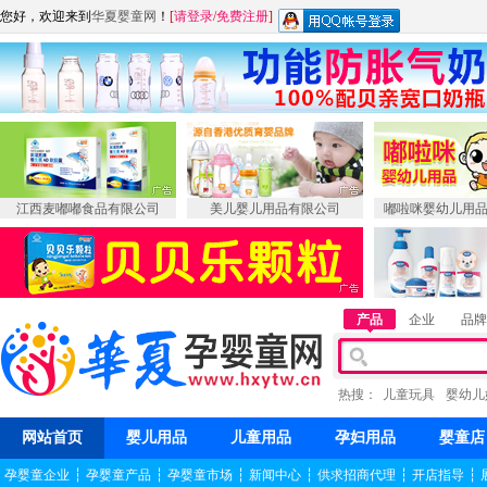
您好，欢迎来到
华夏婴童网
！
[
请登录
/
免费注册
]
江西麦嘟嘟食品有限公司
美儿婴儿用品有限公司
嘟啦咪婴幼儿用
产品
企业
品牌
热搜：
儿童玩具
婴幼儿
网站首页
婴儿用品
儿童用品
孕妇用品
婴童店
孕婴童企业
┆
孕婴童产品
┆
孕婴童市场
┆
新闻中心
┆
供求招商代理
┆
开店指导
┆