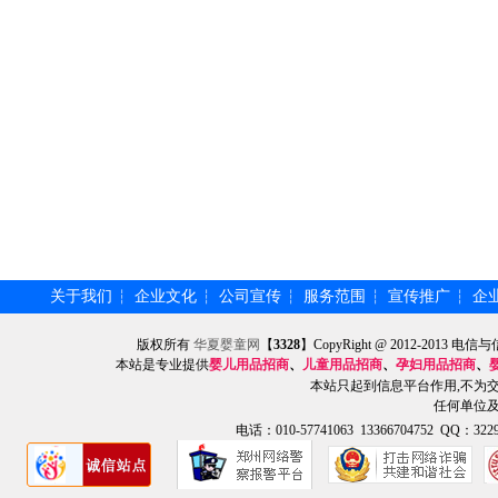
关于我们
企业文化
公司宣传
服务范围
宣传推广
企
┆
┆
┆
┆
┆
版权所有
华夏婴童网
【
3328
】CopyRight @ 2012-201
本站是专业提供
婴儿用品招商
、
儿童用品招商
、
孕妇用品招商
、
本站只起到信息平台作用,不为
任何单位
电话：010-57741063 13366704752 QQ：3229