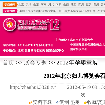
地区招商
北京
天津
山东
河南
河北
内蒙
山西
江西
四川
重庆
贵州
云
专题推荐
重磅！央视专题报道童程童美，第二届少儿编程节获高度评价
冬天
不能再单纯地销售产品,而要向增强服务转型,毕竟母婴产品比较特殊。”
妇幼广场 
首页
>>
展会专题
>> 2012年孕婴童展
2012年北京妇儿博览会
http://zhanhui.3328.tv/ 2012-05-19
次
资料下载
复制连接
收藏该