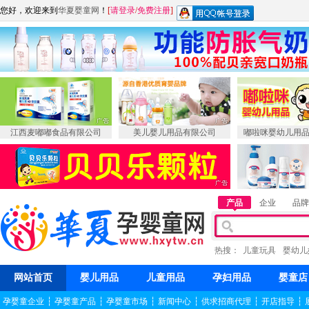
您好，欢迎来到
华夏婴童网
！
[
请登录
/
免费注册
]
江西麦嘟嘟食品有限公司
美儿婴儿用品有限公司
嘟啦咪婴幼儿用
产品
企业
品牌
热搜：
儿童玩具
婴幼儿
网站首页
婴儿用品
儿童用品
孕妇用品
婴童店
孕婴童企业
┆
孕婴童产品
┆
孕婴童市场
┆
新闻中心
┆
供求招商代理
┆
开店指导
┆