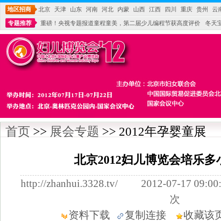
地区招商
北京
天津
山东
河南
河北
内蒙
山西
江西
四川
重庆
贵州
云
专题推荐
重磅！央视专题报道童程童美，第二届少儿编程节获高度评价
冬天
不能再单纯地销售产品,而要向增强服务转型,毕竟母婴产品比较特殊。”
妇幼广场 
首页
>>
展会专题
>> 2012年孕婴童展
北京2012妇儿博览会培乐
http://zhanhui.3328.tv/ 2012-07-17
次
资料下载
复制连接
收藏该