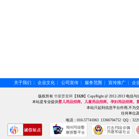
关于我们
企业文化
公司宣传
服务范围
宣传推广
企
┆
┆
┆
┆
┆
版权所有
华夏婴童网
【
3328
】CopyRight @ 2012-201
本站是专业提供
婴儿用品招商
、
儿童用品招商
、
孕妇用品招商
、
本站只起到信息平台作用,不为
任何单位
电话：010-57741063 13366704752 QQ：3229