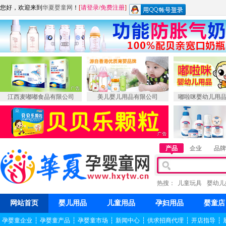
您好，欢迎来到
华夏婴童网
！
[
请登录
/
免费注册
]
江西麦嘟嘟食品有限公司
美儿婴儿用品有限公司
嘟啦咪婴幼儿用
产品
企业
品牌
热搜：
儿童玩具
婴幼儿
网站首页
婴儿用品
儿童用品
孕妇用品
婴童店
孕婴童企业
┆
孕婴童产品
┆
孕婴童市场
┆
新闻中心
┆
供求招商代理
┆
开店指导
┆