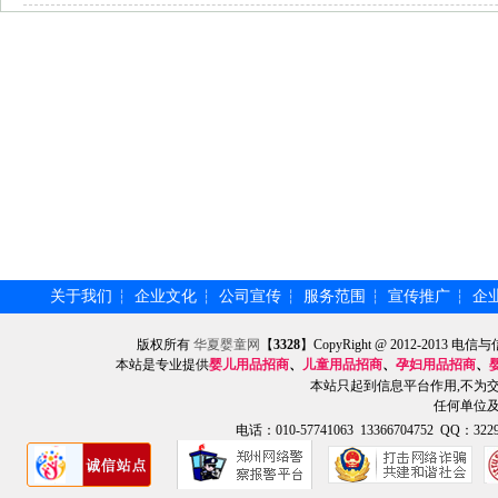
关于我们
企业文化
公司宣传
服务范围
宣传推广
企
┆
┆
┆
┆
┆
版权所有
华夏婴童网
【
3328
】CopyRight @ 2012-201
本站是专业提供
婴儿用品招商
、
儿童用品招商
、
孕妇用品招商
、
本站只起到信息平台作用,不为
任何单位
电话：010-57741063 13366704752 QQ：3229