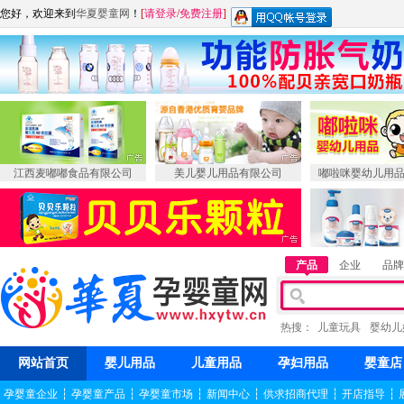
您好，欢迎来到
华夏婴童网
！
[
请登录
/
免费注册
]
江西麦嘟嘟食品有限公司
美儿婴儿用品有限公司
嘟啦咪婴幼儿用
产品
企业
品牌
热搜：
儿童玩具
婴幼儿
网站首页
婴儿用品
儿童用品
孕妇用品
婴童店
孕婴童企业
┆
孕婴童产品
┆
孕婴童市场
┆
新闻中心
┆
供求招商代理
┆
开店指导
┆