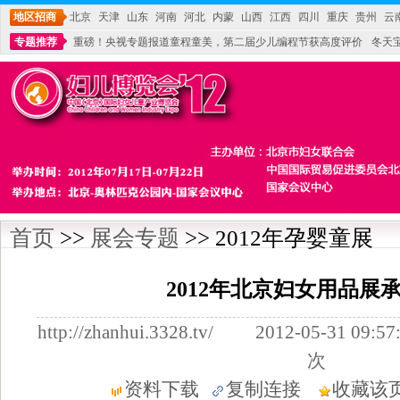
地区招商
北京
天津
山东
河南
河北
内蒙
山西
江西
四川
重庆
贵州
云
专题推荐
重磅！央视专题报道童程童美，第二届少儿编程节获高度评价
冬天
不能再单纯地销售产品,而要向增强服务转型,毕竟母婴产品比较特殊。”
妇幼广场 
首页
>>
展会专题
>> 2012年孕婴童展
2012年北京妇女用品展
http://zhanhui.3328.tv/ 2012-05-31
次
资料下载
复制连接
收藏该