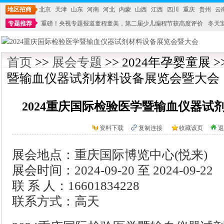
地区招商
北京
天津
山东
河南
河北
内蒙
山西
江西
四川
重庆
贵州
云
专题推荐
重磅！央视专题报道童程童美，第二届少儿编程节获高度评价
冬天
不能再单纯地销售产品,而要向增强服务转型,毕竟母婴产品比较特殊。”
妇幼广场 
首页
>>
展会专题
>> 2024年孕婴童展 
暨输血仪器试剂材料设备展览会暨大会
2024重庆国际检验医学暨输血仪器试
资料下载
复制连接
收藏该页
返
展会地点：重庆国际博览中心(悦来)
展会时间：2024-09-20 至 2024-09-22
联 系 人：16601834228
联系方式：高天