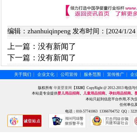
编辑：zhanhuiqinpeng 发布时间：[2024/1/2
上一篇：
没有新闻了
下一篇：
没有新闻了
关于我们
企业文化
公司宣传
服务范围
宣传推广
企
┆
┆
┆
┆
┆
版权所有
华夏婴童网
【
3328
】CopyRight @ 2012-201
本站是专业提供
婴儿用品招商
、
儿童用品招商
、
孕妇用品招商
、
本站只起到信息平台作用,不为
任何单位
电话：010-57741063 13366704752 QQ：3229