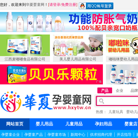
您好，欢迎来到
华夏婴童网
！
[
请登录
/
免费注册
]
江西麦嘟嘟食品有限公司
美儿婴儿用品有限公司
嘟啦咪婴幼儿用
产品
企业
品牌
热搜：
儿童玩具
婴幼儿
网站首页
婴儿用品
儿童用品
孕妇用品
婴童店
孕婴童企业
┆
孕婴童产品
┆
孕婴童市场
┆
新闻中心
┆
供求招商代理
┆
开店指导
┆