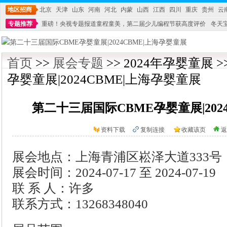
地区招商
北京
天津
山东
河南
河北
内蒙
山西
江西
四川
重庆
贵州
云
专题推荐
重磅！央视专题报道童程童美，第二届少儿编程节获高度评价
冬天
不能再单纯地销售产品,而要向增强服务转型,毕竟母婴产品比较特殊。”
妇幼广场 
首页
>>
展会专题
>> 2024年孕婴童展 
孕婴童展|2024CBME|上海孕婴童展
第二十三届国际CBME孕婴童展|202
资料下载
复制连接
收藏该页
返
展会地点：上海青浦区崧泽大道333号
展会时间：2024-07-17 至 2024-07-19
联 系 人：许多
联系方式：13268348040