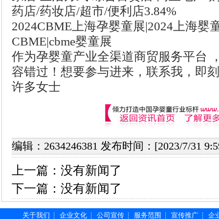
药店/药妆店/超市/便利店3.84%
2024CBME上海孕婴童展|2024上海婴童
CBME|cbme婴童展
作为孕婴童产业全渠道商贸服务平台 ，2
容错过！想要参与进来，联系我，即刻定展位，
许多女士
编辑：2634246381 发布时间：[2023/7/31 9
上一篇：
没有新闻了
下一篇：
没有新闻了
关于我们
企业文化
公司宣传
服务范围
宣传推广
企
┆
┆
┆
┆
┆