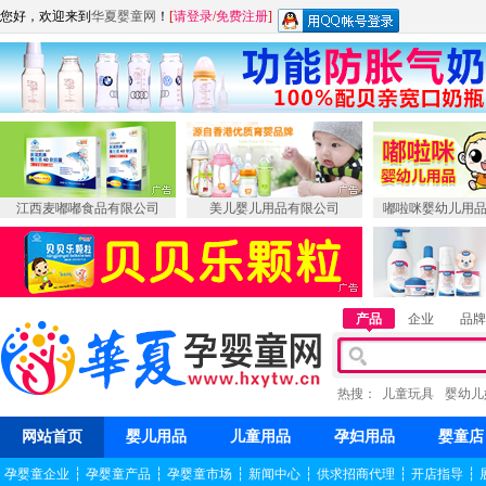
您好，欢迎来到
华夏婴童网
！
[
请登录
/
免费注册
]
江西麦嘟嘟食品有限公司
美儿婴儿用品有限公司
嘟啦咪婴幼儿用
产品
企业
品牌
热搜：
儿童玩具
婴幼儿
网站首页
婴儿用品
儿童用品
孕妇用品
婴童店
孕婴童企业
┆
孕婴童产品
┆
孕婴童市场
┆
新闻中心
┆
供求招商代理
┆
开店指导
┆