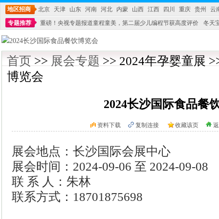
地区招商
北京
天津
山东
河南
河北
内蒙
山西
江西
四川
重庆
贵州
云
专题推荐
重磅！央视专题报道童程童美，第二届少儿编程节获高度评价
冬天
不能再单纯地销售产品,而要向增强服务转型,毕竟母婴产品比较特殊。”
妇幼广场 
首页
>>
展会专题
>> 2024年孕婴童展 
博览会
2024长沙国际食品餐
资料下载
复制连接
收藏该页
返
展会地点：长沙国际会展中心
展会时间：2024-09-06 至 2024-09-08
联 系 人：朱林
联系方式：18701875698