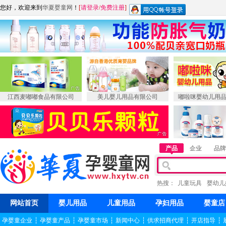
您好，欢迎来到
华夏婴童网
！
[
请登录
/
免费注册
]
江西麦嘟嘟食品有限公司
美儿婴儿用品有限公司
嘟啦咪婴幼儿用
产品
企业
品牌
热搜：
儿童玩具
婴幼儿
网站首页
婴儿用品
儿童用品
孕妇用品
婴童店
孕婴童企业
┆
孕婴童产品
┆
孕婴童市场
┆
新闻中心
┆
供求招商代理
┆
开店指导
┆