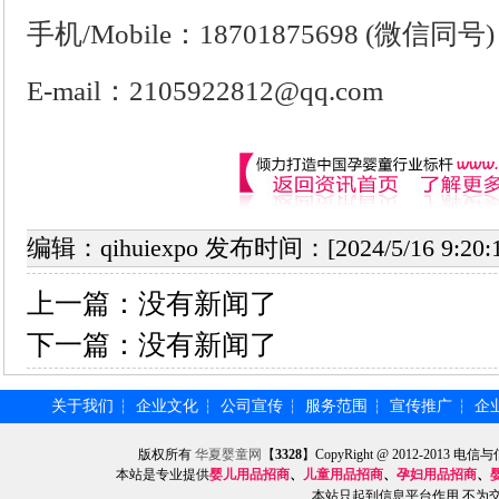
手机
/Mobile：18701875698 (微信同号)
E-mail：2105922812@qq.com
编辑：qihuiexpo 发布时间：[2024/5/16 9:2
上一篇：
没有新闻了
下一篇：
没有新闻了
关于我们
企业文化
公司宣传
服务范围
宣传推广
企
┆
┆
┆
┆
┆
版权所有
华夏婴童网
【
3328
】CopyRight @ 2012-201
本站是专业提供
婴儿用品招商
、
儿童用品招商
、
孕妇用品招商
、
本站只起到信息平台作用,不为