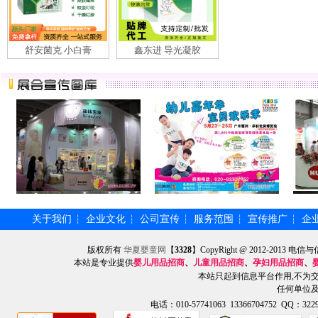
舒安菌克 小白膏
鑫东进 导光凝胶
关于我们
企业文化
公司宣传
服务范围
宣传推广
企
┆
┆
┆
┆
┆
版权所有
华夏婴童网
【
3328
】CopyRight @ 2012-201
本站是专业提供
婴儿用品招商
、
儿童用品招商
、
孕妇用品招商
、
本站只起到信息平台作用,不为
任何单位
电话：010-57741063 13366704752 QQ：3229