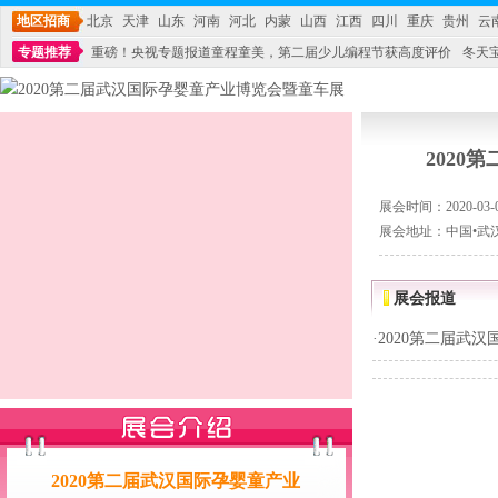
地区招商
北京
天津
山东
河南
河北
内蒙
山西
江西
四川
重庆
贵州
云
专题推荐
重磅！央视专题报道童程童美，第二届少儿编程节获高度评价
冬天
不能再单纯地销售产品,而要向增强服务转型,毕竟母婴产品比较特殊。”
妇幼广场 
202
展会时间：2020-03-06
展会地址：中国•武
展会报道
·
2020第二届武
2020第二届武汉国际孕婴童产业