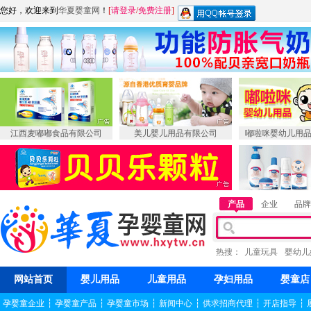
您好，欢迎来到
华夏婴童网
！
[
请登录
/
免费注册
]
江西麦嘟嘟食品有限公司
美儿婴儿用品有限公司
嘟啦咪婴幼儿用
产品
企业
品牌
热搜：
儿童玩具
婴幼儿
网站首页
婴儿用品
儿童用品
孕妇用品
婴童店
孕婴童企业
┆
孕婴童产品
┆
孕婴童市场
┆
新闻中心
┆
供求招商代理
┆
开店指导
┆