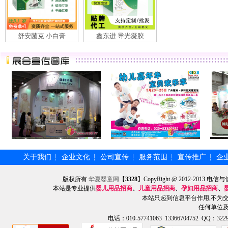
舒安菌克 小白膏
鑫东进 导光凝胶
关于我们
企业文化
公司宣传
服务范围
宣传推广
企
┆
┆
┆
┆
┆
版权所有
华夏婴童网
【
3328
】CopyRight @ 2012-201
本站是专业提供
婴儿用品招商
、
儿童用品招商
、
孕妇用品招商
、
本站只起到信息平台作用,不为
任何单位
电话：010-57741063 13366704752 QQ：3229