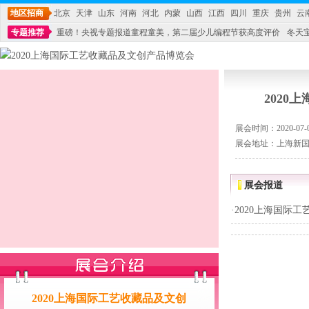
地区招商
北京
天津
山东
河南
河北
内蒙
山西
江西
四川
重庆
贵州
云
专题推荐
重磅！央视专题报道童程童美，第二届少儿编程节获高度评价
冬天
不能再单纯地销售产品,而要向增强服务转型,毕竟母婴产品比较特殊。”
妇幼广场 
202
展会时间：2020-07-02
展会地址：上海新
展会报道
·
2020上海国际
2020上海国际工艺收藏品及文创