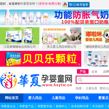
您好，欢迎来到
华夏婴童网
！
[
请登录
/
免费注册
]
江西麦嘟嘟食品有限公司
美儿婴儿用品有限公司
嘟啦咪婴幼儿用
产品
企业
品牌
热搜：
儿童玩具
婴幼儿
网站首页
婴儿用品
儿童用品
孕妇用品
婴童店
孕婴童企业
┆
孕婴童产品
┆
孕婴童市场
┆
新闻中心
┆
供求招商代理
┆
开店指导
┆