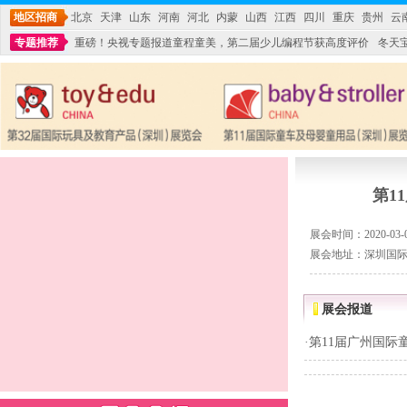
地区招商
北京
天津
山东
河南
河北
内蒙
山西
江西
四川
重庆
贵州
云
专题推荐
重磅！央视专题报道童程童美，第二届少儿编程节获高度评价
冬天
不能再单纯地销售产品,而要向增强服务转型,毕竟母婴产品比较特殊。”
妇幼广场 
第1
展会时间：2020-03-06
展会地址：深圳国
展会报道
·
第11届广州国际