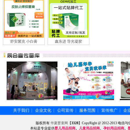
舒安菌克 小白膏
鑫东进 导光凝胶
关于我们
企业文化
公司宣传
服务范围
宣传推广
企
┆
┆
┆
┆
┆
版权所有
华夏婴童网
【
3328
】CopyRight @ 2012-201
本站是专业提供
婴儿用品招商
、
儿童用品招商
、
孕妇用品招商
、