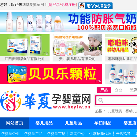
您好，欢迎来到
华夏婴童网
！
[
请登录
/
免费注册
]
江西麦嘟嘟食品有限公司
美儿婴儿用品有限公司
嘟啦咪婴幼儿用
产品
企业
品牌
热搜：
儿童玩具
婴幼儿
网站首页
婴儿用品
儿童用品
孕妇用品
婴童店
孕婴童企业
┆
孕婴童产品
┆
孕婴童市场
┆
新闻中心
┆
供求招商代理
┆
开店指导
┆