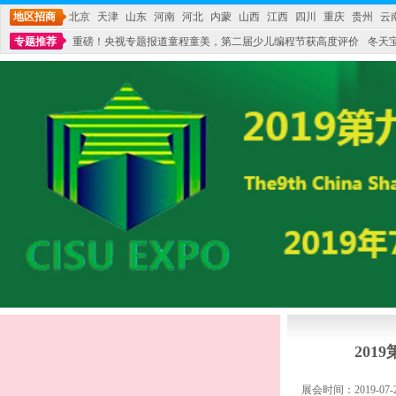
地区招商
北京
天津
山东
河南
河北
内蒙
山西
江西
四川
重庆
贵州
云
专题推荐
重磅！央视专题报道童程童美，第二届少儿编程节获高度评价
冬天
不能再单纯地销售产品,而要向增强服务转型,毕竟母婴产品比较特殊。”
妇幼广场 
20
展会时间：2019-07-20