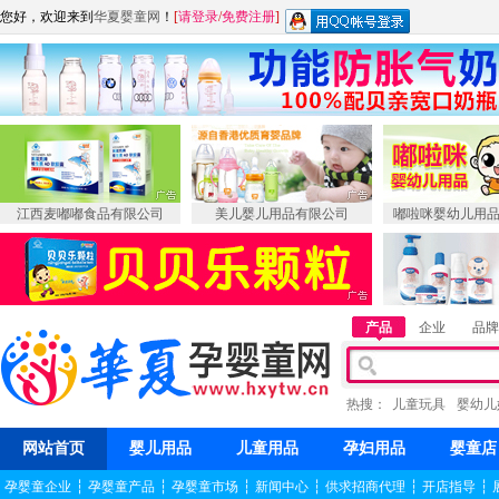
您好，欢迎来到
华夏婴童网
！
[
请登录
/
免费注册
]
江西麦嘟嘟食品有限公司
美儿婴儿用品有限公司
嘟啦咪婴幼儿用
产品
企业
品牌
热搜：
儿童玩具
婴幼儿
网站首页
婴儿用品
儿童用品
孕妇用品
婴童店
孕婴童企业
┆
孕婴童产品
┆
孕婴童市场
┆
新闻中心
┆
供求招商代理
┆
开店指导
┆