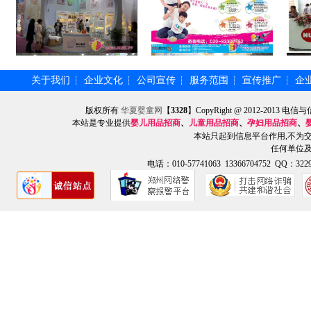
关于我们
企业文化
公司宣传
服务范围
宣传推广
企
┆
┆
┆
┆
┆
版权所有
华夏婴童网
【
3328
】CopyRight @ 2012-201
本站是专业提供
婴儿用品招商
、
儿童用品招商
、
孕妇用品招商
、
本站只起到信息平台作用,不为
任何单位
电话：010-57741063 13366704752 QQ：3229