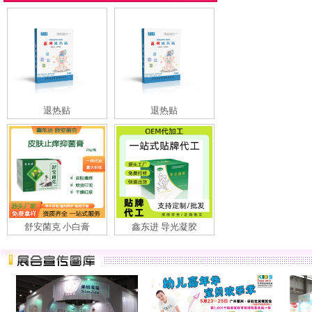
退热贴
退热贴
舒安菌克 小白膏
鑫东进 导光凝胶