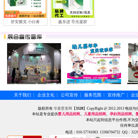
舒安菌克 小白膏
鑫东进 导光凝胶
关于我们
企业文化
公司宣传
服务范围
宣传推广
企
┆
┆
┆
┆
┆
版权所有
华夏婴童网
【
3328
】CopyRight @ 2012-201
本站是专业提供
婴儿用品招商
、
儿童用品招商
、
孕妇用品招商
、
本站只起到信息平台作用,不为
任何单位
电话：010-57741063 13366704752 QQ：3229