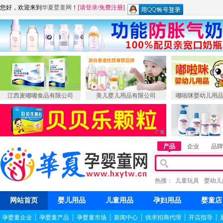
您好，欢迎来到
华夏婴童网
！
[
请登录
/
免费注册
]
江西麦嘟嘟食品有限公司
美儿婴儿用品有限公司
嘟啦咪婴幼儿用
产品
企业
品牌
热搜：
儿童玩具
婴幼儿
网站首页
婴儿用品
儿童用品
孕妇用品
婴童店
孕婴童企业
┆
孕婴童产品
┆
孕婴童市场
┆
新闻中心
┆
供求招商代理
┆
开店指导
┆