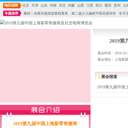
地区招商
北京
天津
山东
河南
河北
内蒙
山西
江西
四川
重庆
贵州
云
专题推荐
重磅！央视专题报道童程童美，第二届少儿编程节获高度评价
冬天
不能再单纯地销售产品,而要向增强服务转型,毕竟母婴产品比较特殊。”
妇幼广场 
201
展会时间：2019-10-30
展会地址：上海新国
展会报道
·
2019第九届中
2019第九届中国上海新零售微商