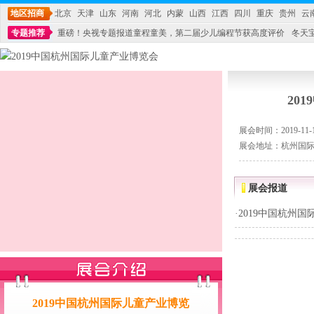
地区招商
北京
天津
山东
河南
河北
内蒙
山西
江西
四川
重庆
贵州
云
专题推荐
重磅！央视专题报道童程童美，第二届少儿编程节获高度评价
冬天
不能再单纯地销售产品,而要向增强服务转型,毕竟母婴产品比较特殊。”
妇幼广场 
20
展会时间：2019-11-16
展会地址：杭州国
展会报道
·
2019中国杭州
2019中国杭州国际儿童产业博览