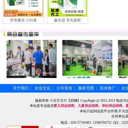
舒安菌克 小白膏
鑫东进 导光凝胶
关于我们
企业文化
公司宣传
服务范围
宣传推广
企
┆
┆
┆
┆
┆
版权所有
华夏婴童网
【
3328
】CopyRight @ 2012-201
本站是专业提供
婴儿用品招商
、
儿童用品招商
、
孕妇用品招商
、
本站只起到信息平台作用,不为
任何单位
电话：010-57741063 13366704752 QQ：3229