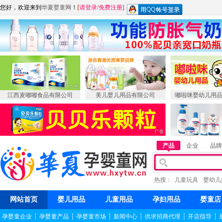
您好，欢迎来到
华夏婴童网
！
[
请登录
/
免费注册
]
江西麦嘟嘟食品有限公司
美儿婴儿用品有限公司
嘟啦咪婴幼儿用
产品
企业
品牌
热搜：
儿童玩具
婴幼儿
网站首页
婴儿用品
儿童用品
孕妇用品
婴童店
孕婴童企业
┆
孕婴童产品
┆
孕婴童市场
┆
新闻中心
┆
供求招商代理
┆
开店指导
┆