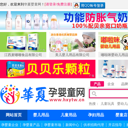
您好，欢迎来到
华夏婴童网
！
[
请登录
/
免费注册
]
江西麦嘟嘟食品有限公司
美儿婴儿用品有限公司
嘟啦咪婴幼儿用
产品
企业
品牌
热搜：
儿童玩具
婴幼儿
网站首页
婴儿用品
儿童用品
孕妇用品
婴童店
孕婴童企业
┆
孕婴童产品
┆
孕婴童市场
┆
新闻中心
┆
供求招商代理
┆
开店指导
┆