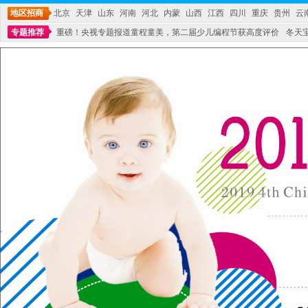
地区招商
北京
天津
山东
河南
河北
内蒙
山西
江西
四川
重庆
贵州
云
专题推荐
重磅！央视专题报道童程童美，第二届少儿编程节获高度评价
冬天
不能再单纯地销售产品,而要向增强服务转型,毕竟母婴产品比较特殊。”
妇幼广场 