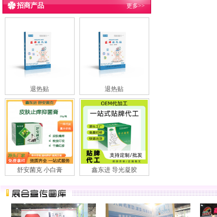
招商产品
更多>>
退热贴
退热贴
舒安菌克 小白膏
鑫东进 导光凝胶