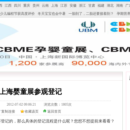
西
江西
四川
重庆
贵州
云南
上海
江苏
安徽
浙江
甘肃
福建
湖北
湖南
广
少儿编程节获高度评价
冬天宝宝也会中暑
一胎剖了，二胎还要接着剖？
孕期营养
婴产品比较特殊。”
妇幼广场 免租了！
2年上海婴童展参观登记
328.tv/ 2012-07-02 09:06:21 浏览次数：1805次
复制连接
收藏该页
返回首页
要登记的，那么具体的登记流程是什么呢？您想不想提前来看看？