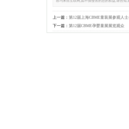
容均来自互联网,如不慎侵害的您的权益,请告知
上一篇：
第12届上海CBME童装展参观人
下一篇：
第12届CBME孕婴童展展览观众