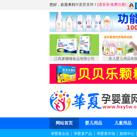
您好，欢迎来到
华夏婴童网
！
[
请登录
/
免费注册
]
江西麦嘟嘟食品有限公司
美儿婴儿用品有
网站首页
婴儿用品
儿童用品
孕婴童企业
┆
孕婴童产品
┆
孕婴童市场
┆
新闻中心