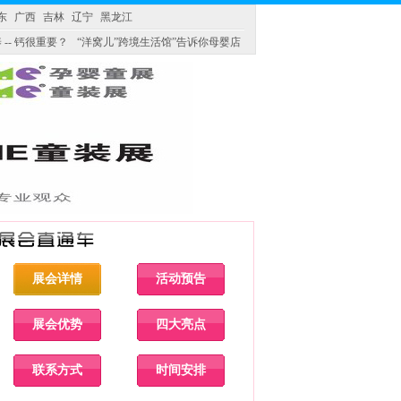
东
广西
吉林
辽宁
黑龙江
 -- 钙很重要？
“洋窝儿”跨境生活馆”告诉你母婴店
展会详情
活动预告
展会优势
四大亮点
联系方式
时间安排