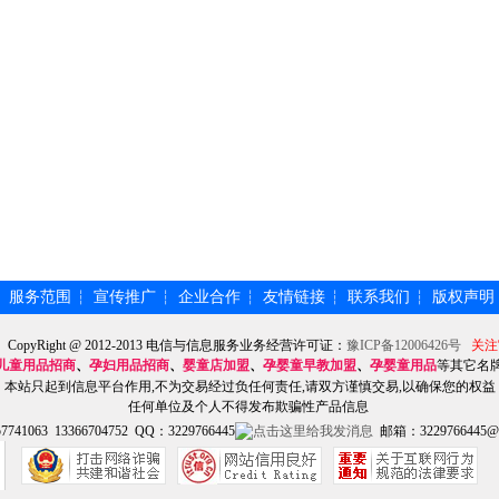
服务范围
宣传推广
企业合作
友情链接
联系我们
版权声明
┆
┆
┆
┆
┆
┆
】CopyRight @ 2012-2013 电信与信息服务业务经营许可证：
豫ICP备12006426号
关注
儿童用品招商
、
孕妇用品招商
、
婴童店加盟
、
孕婴童早教加盟
、
孕婴童用品
等其它名
本站只起到信息平台作用,不为交易经过负任何责任,请双方谨慎交易,以确保您的权益
任何单位及个人不得发布欺骗性产品信息
741063 13366704752 QQ：3229766445
邮箱：3229766445@