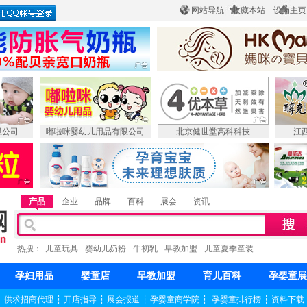
网站导航
收藏本站
设为主页
限公司
嘟啦咪婴幼儿用品有限公司
北京健世堂高科科技
江
产品
企业
品牌
百科
展会
资讯
热搜：
儿童玩具
婴幼儿奶粉
牛初乳
早教加盟
儿童夏季童装
孕妇用品
婴童店
早教加盟
育儿百科
孕婴童展
┆
供求招商代理
┆
开店指导
┆
展会报道
┆
孕婴童商学院
┆
孕婴童排行榜
┆
资料下载