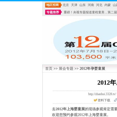
地区招商
北京
天津
山东
河南
河北
内蒙
山
专题推荐
重磅！央视专题报道童程童美，第二届
不能再单纯地销售产品,而要向增强服务转型,毕竟母
首页
>>
展会专题
>> 2012年孕婴童展
201
http://zhanhui.3
资料下载
去
2012年上海婴童展
的现场参观肯定需
欢迎您预约参观2012年上海婴童展。