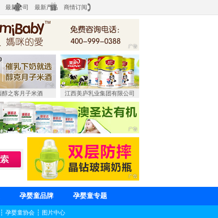
最新公司
最新产品
商情订阅
西醇之客月子米酒
江西美庐乳业集团有限公司
孕婴童品牌
孕婴童专题
┆
孕婴童协会
┆
图片中心