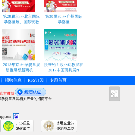
第29届京正·北京国际
第30届京正•广州国际
孕婴童展、国际玩教
孕婴童
2018年京正·孕婴童展
快来约！欧亚幼教展在
助推母婴新商机！
2017中国玩具展N
招聘信息
RSS订阅
专题首页
┆
┆
┆
官方微博
牌孕婴童及其相关产业的招商平台
qq.com