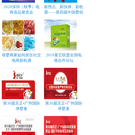
2020深圳（秋季）电
新拐点、新抉择、新机
商选品展览会
遇——第四届中国婴幼
母婴商家如何抓住社交
2019童艺联盟全国电
电商新机遇
视合作论坛
第30届京正•广州国际
第30届京正•广州国际
孕婴童
孕婴童