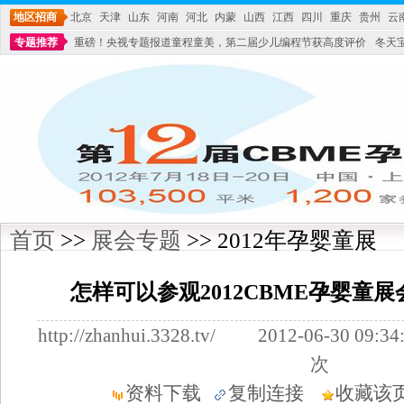
地区招商
北京
天津
山东
河南
河北
内蒙
山西
江西
四川
重庆
贵州
云
专题推荐
重磅！央视专题报道童程童美，第二届少儿编程节获高度评价
冬天
不能再单纯地销售产品,而要向增强服务转型,毕竟母婴产品比较特殊。”
妇幼广场 
首页
>>
展会专题
>> 2012年孕婴童展
怎样可以参观2012CBME孕婴童
http://zhanhui.3328.tv/ 2012-06-30
次
资料下载
复制连接
收藏该