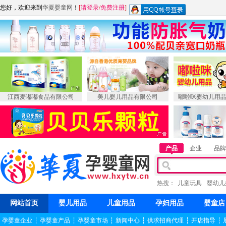
您好，欢迎来到
华夏婴童网
！
[
请登录
/
免费注册
]
江西麦嘟嘟食品有限公司
美儿婴儿用品有限公司
嘟啦咪婴幼儿用
产品
企业
品牌
热搜：
儿童玩具
婴幼儿
网站首页
婴儿用品
儿童用品
孕妇用品
婴童店
孕婴童企业
┆
孕婴童产品
┆
孕婴童市场
┆
新闻中心
┆
供求招商代理
┆
开店指导
┆