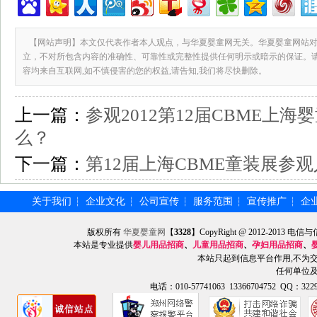
【网站声明】本文仅代表作者本人观点，与华夏婴童网无关。华夏婴童网站对
立，不对所包含内容的准确性、可靠性或完整性提供任何明示或暗示的保证。
容均来自互联网,如不慎侵害的您的权益,请告知,我们将尽快删除。
上一篇：
参观2012第12届CBME上
么？
下一篇：
第12届上海CBME童装展参
关于我们
企业文化
公司宣传
服务范围
宣传推广
企
┆
┆
┆
┆
┆
版权所有
华夏婴童网
【
3328
】CopyRight @ 2012-201
本站是专业提供
婴儿用品招商
、
儿童用品招商
、
孕妇用品招商
、
本站只起到信息平台作用,不为
任何单位
电话：010-57741063 13366704752 QQ：3229