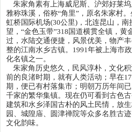
朱家角素有上海威尼斯、沪郊好莱坞
雅称珠溪，俗称“角里”，原名朱家村
虹桥国际机场(30公里)，北连昆山，
望，“金色玉带”318国道横贯全镇，
过，水陆交通便捷，风景优美，物产丰
整的江南水乡古镇。1991年被上海市
化名镇之一。
朱家角历史悠久，民风淳朴，文化积
前的良渚时期，就有人类活动；早在17
期，便已有村落集市；明朝万历年间已
千家的繁华集镇。现在仍可看到古色古
建筑和水乡泽国古朴的风土民情，放生
园、城隍庙、圆津禅院等众多名胜古迹
文化韵味。