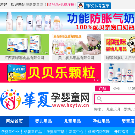
您好，欢迎来到
华夏婴童网
！
[
请登录
/
免费注册
]
江西麦嘟嘟食品有限公司
美儿婴儿用品有限公司
嘟啦咪婴幼儿用
产品
企业
品牌
热搜：
儿童玩具
婴幼儿
网站首页
婴儿用品
儿童用品
孕妇用品
婴童店
孕婴童企业
┆
孕婴童产品
┆
孕婴童市场
┆
新闻中心
┆
供求招商代理
┆
开店指导
┆