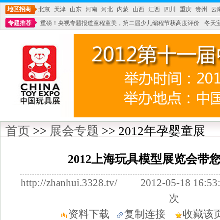
地区招商
北京
天津
山东
河南
河北
内蒙
山西
江西
四川
重庆
贵州
云
专题推荐
重磅！央视专题报道童程童美，第二届少儿编程节获高度评价
冬天
不能再单纯地销售产品,而要向增强服务转型,毕竟母婴产品比较特殊。”
妇幼广场 
首页
>>
展会专题
>> 2012年孕婴童展
2012上海玩具模型展览会带
http://zhanhui.3328.tv/ 2012-05-18
次
资料下载
复制连接
收藏该