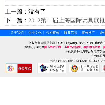
上一篇：
没有了
下一篇：
2012第11届上海国际玩具展
关于我们
企业文化
公司宣传
服务范围
宣传推广
企
┆
┆
┆
┆
┆
版权所有
华夏婴童网
【
3328
】CopyRight @ 2012-201
本站是专业提供
婴儿用品招商
、
儿童用品招商
、
孕妇用品招商
、
本站只起到信息平台作用,不为
任何单位
电话：010-57741063 13366704752 QQ：3229