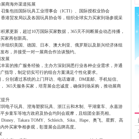
展商海外渠道拓展
集包括国际玩具工业理事会（ICTI）、国际授权业协会
）、香港贸发局以及各国玩具协会等，组织全球实力买家到场参观采
积累更新，超过10万国际买家数据，365天不间断展会动态传播，
际买家再创新高。
并组织美国、德国、日本、澳大利亚、俄罗斯以及新兴经济体组
场发布，并接受一对一展商合作洽谈预约。
同发展
累丰富的推广服务经验，主办方深刻洞悉行业各种企业需求，并通
推广指导，制定切实可行的组合方案满足个性化要求。
，分别通过系统的上门拜访、电话邀请、DM直邮、手机短信、
， 365天服务买家，培育展会忠诚度，确保到场采购，推动展商
度提升
圳电子玩具、澄海塑胶玩具、浙江云和木制、平湖童车、永嘉游
北平乡童车等地方政府及协会均到会观摩，且组团全新亮相。
、Takara TOMY、Schleich、Siku、Hape、奥飞、星辉、高
海内外买家争相参观，彰显展会品牌高度。
家