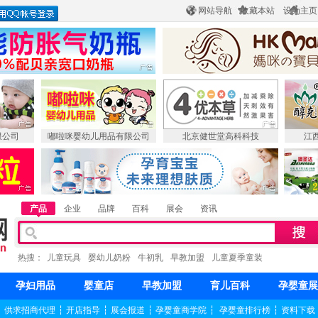
网站导航
收藏本站
设为主页
限公司
嘟啦咪婴幼儿用品有限公司
北京健世堂高科科技
江
产品
企业
品牌
百科
展会
资讯
热搜：
儿童玩具
婴幼儿奶粉
牛初乳
早教加盟
儿童夏季童装
孕妇用品
婴童店
早教加盟
育儿百科
孕婴童展
┆
供求招商代理
┆
开店指导
┆
展会报道
┆
孕婴童商学院
┆
孕婴童排行榜
┆
资料下载