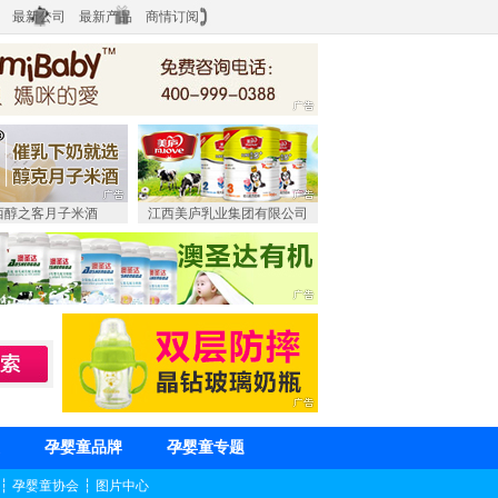
最新公司
最新产品
商情订阅
西醇之客月子米酒
江西美庐乳业集团有限公司
孕婴童品牌
孕婴童专题
┆
孕婴童协会
┆
图片中心