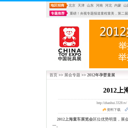
地区招商
北京
天津
山东
河南
河北
内蒙
山
专题推荐
重磅！央视专题报道童程童美，第二届
不能再单纯地销售产品,而要向增强服务转型,毕竟母
首页
>>
展会专题
>> 2012年孕婴童展
2012
http://zhanhui.3
资料下载
2012上海童车展览会
区位优势明显，展
一。