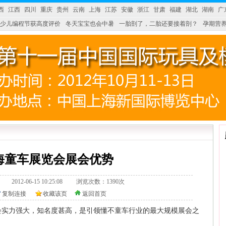
西
江西
四川
重庆
贵州
云南
上海
江苏
安徽
浙江
甘肃
福建
湖北
湖南
广
少儿编程节获高度评价
冬天宝宝也会中暑
一胎剖了，二胎还要接着剖？
孕期营养
婴产品比较特殊。”
妇幼广场 免租了！
上海童车展览会展会优势
328.tv/ 2012-06-15 10:25:08 浏览次数：1390次
复制连接
收藏该页
返回首页
会实力强大，知名度甚高，是引领懂不童车行业的最大规模展会之