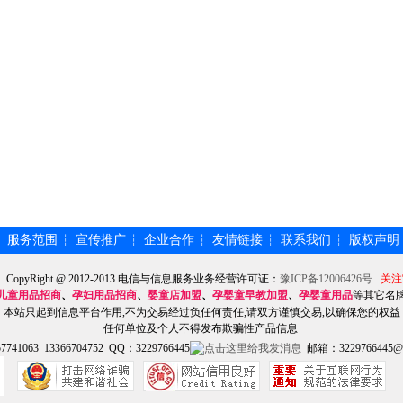
服务范围
宣传推广
企业合作
友情链接
联系我们
版权声明
┆
┆
┆
┆
┆
┆
】CopyRight @ 2012-2013 电信与信息服务业务经营许可证：
豫ICP备12006426号
关注
儿童用品招商
、
孕妇用品招商
、
婴童店加盟
、
孕婴童早教加盟
、
孕婴童用品
等其它名
本站只起到信息平台作用,不为交易经过负任何责任,请双方谨慎交易,以确保您的权益
任何单位及个人不得发布欺骗性产品信息
741063 13366704752 QQ：3229766445
邮箱：3229766445@