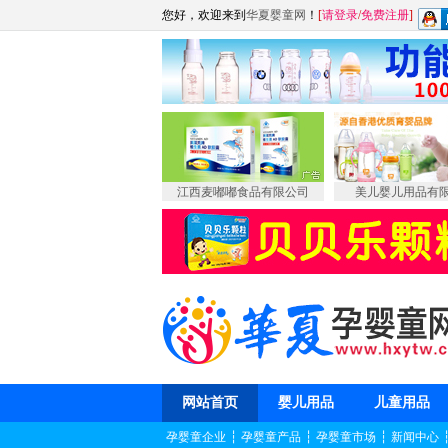
您好，欢迎来到
华夏婴童网
！
[
请登录
/
免费注册
]
江西麦嘟嘟食品有限公司
美儿婴儿用品有
网站首页
婴儿用品
儿童用品
孕婴童企业
┆
孕婴童产品
┆
孕婴童市场
┆
新闻中心