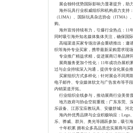
展会独特优势国际影响力显著提升，助力
海外玩具行业权威组织和机构鼎力支持：召
（LIMA）、国际玩具杂志协会（ITMA
购。
海外宣传持续有力，引爆行业热点：11年
同时吸引海外知名媒体集体关注，确保国
高端渠道买家专场洽谈会重磅推出：邀请
织等海外专业买家，携带最新采购需求现
专业推广精益求精，促进展商订单品牌
展商服务更加个性化：11年成功办展积
过与企业持续深入沟通，提供专业化展会
买家组织方式多样化：针对展会不同周期
电子邮件、专业媒体软文与广告发布等手段
内销渠道开拓。
行业组织全线参与，推动展商行业美誉
地方政府与协会空前重视：广东东莞、深
乐设备、江苏宝应教玩具、安徽舒城、河
海内外优秀品牌与企业积极响应：Lego、Disney
乐、骅威、群兴、奥光等踊跃参加，吸引
十年积累 拥有众多高品质忠实展商与买