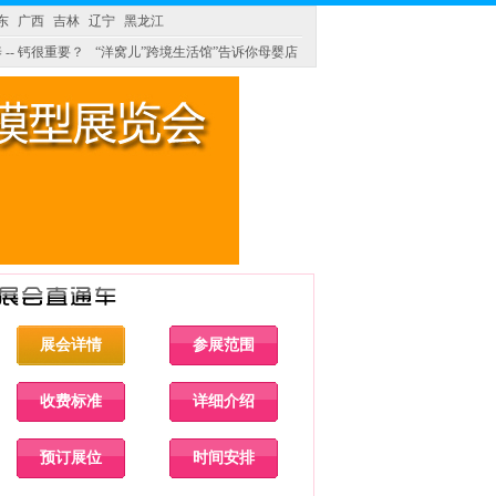
东
广西
吉林
辽宁
黑龙江
 -- 钙很重要？
“洋窝儿”跨境生活馆”告诉你母婴店
展会详情
参展范围
收费标准
详细介绍
预订展位
时间安排