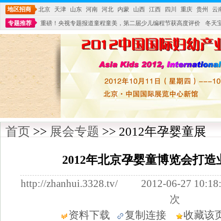
地区招商
北京
天津
山东
河南
河北
内蒙
山西
江西
四川
重庆
贵州
云
专题推荐
重磅！央视专题报道童程童美，第二届少儿编程节获高度评价
冬天
不能再单纯地销售产品,而要向增强服务转型,毕竟母婴产品比较特殊。”
妇幼广场 
首页
>>
展会专题
>> 2012年孕婴童展
2012年北京孕婴童博览会打
http://zhanhui.3328.tv/ 2012-06-27
次
资料下载
复制连接
收藏该