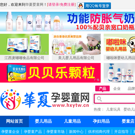
您好，欢迎来到
华夏婴童网
！
[
请登录
/
免费注册
]
江西麦嘟嘟食品有限公司
美儿婴儿用品有限公司
嘟啦咪婴幼儿用
产品
企业
品牌
热搜：
儿童玩具
婴幼儿
网站首页
婴儿用品
儿童用品
孕妇用品
婴童店
孕婴童企业
┆
孕婴童产品
┆
孕婴童市场
┆
新闻中心
┆
供求招商代理
┆
开店指导
┆