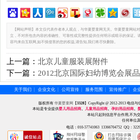
【网站声明】本文仅代表作者本人观点，与华夏婴童网无关。华夏婴童网站对
立，不对所包含内容的准确性、可靠性或完整性提供任何明示或暗示的保证。
容均来自互联网,如不慎侵害的您的权益,请告知,我们将尽快删除。
上一篇：
北京儿童服装展附件
下一篇：
2012北京国际妇幼博览会展
关于我们
企业文化
公司宣传
服务范围
宣传推广
企
┆
┆
┆
┆
┆
版权所有
华夏婴童网
【
3328
】CopyRight @ 2012-201
本站是专业提供
婴儿用品招商
、
儿童用品招商
、
孕妇用品招商
、
本站只起到信息平台作用,不为
任何单位
电话：010-57741063 13366704752 QQ：3229