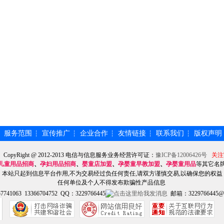
服务范围
宣传推广
企业合作
友情链接
联系我们
版权声明
┆
┆
┆
┆
┆
┆
】CopyRight @ 2012-2013 电信与信息服务业务经营许可证：
豫ICP备12006426号
关注
儿童用品招商
、
孕妇用品招商
、
婴童店加盟
、
孕婴童早教加盟
、
孕婴童用品
等其它名
本站只起到信息平台作用,不为交易经过负任何责任,请双方谨慎交易,以确保您的权益
任何单位及个人不得发布欺骗性产品信息
741063 13366704752 QQ：3229766445
邮箱：3229766445@