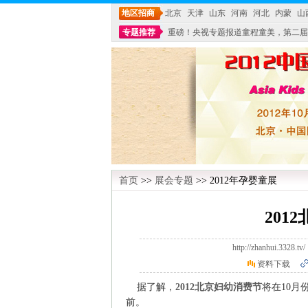
地区招商
北京
天津
山东
河南
河北
内蒙
山
专题推荐
重磅！央视专题报道童程童美，第二届
不能再单纯地销售产品,而要向增强服务转型,毕竟母
首页
>>
展会专题
>> 2012年孕婴童展
201
http://zhanhui.3
资料下载
据了解，
2012北京妇幼消费节
将在10月
前。