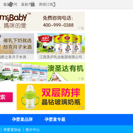
最新公司
最新产品
商情订阅
西醇之客月子米酒
江西美庐乳业集团有限公司
孕婴童品牌
孕婴童专题
┆
孕婴童协会
┆
图片中心