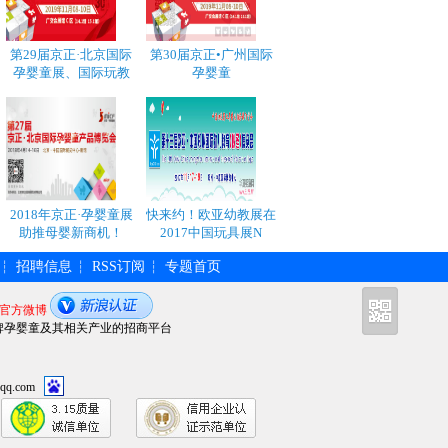
第29届京正·北京国际
第30届京正•广州国际
孕婴童展、国际玩教
孕婴童
2018年京正·孕婴童展
快来约！欧亚幼教展在
助推母婴新商机！
2017中国玩具展N
招聘信息
RSS订阅
专题首页
┆
┆
┆
官方微博
牌孕婴童及其相关产业的招商平台
qq.com