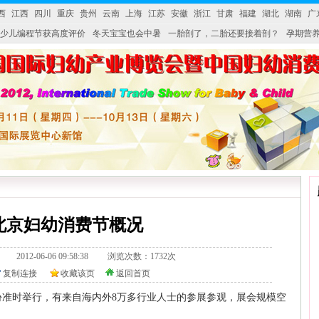
西
江西
四川
重庆
贵州
云南
上海
江苏
安徽
浙江
甘肃
福建
湖北
湖南
广
少儿编程节获高度评价
冬天宝宝也会中暑
一胎剖了，二胎还要接着剖？
孕期营养
婴产品比较特殊。”
妇幼广场 免租了！
2北京妇幼消费节概况
328.tv/ 2012-06-06 09:58:38 浏览次数：1732次
复制连接
收藏该页
返回首页
份准时举行，有来自海内外8万多行业人士的参展参观，展会规模空