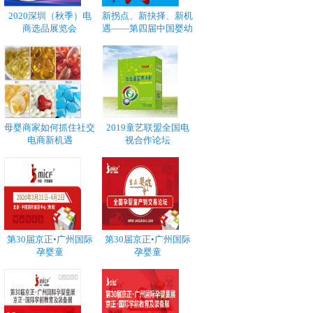
2020深圳（秋季）电
新拐点、新抉择、新机
商选品展览会
遇——第四届中国婴幼
母婴商家如何抓住社交
2019童艺联盟全国电
电商新机遇
视合作论坛
第30届京正•广州国际
第30届京正•广州国际
孕婴童
孕婴童