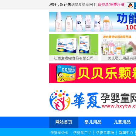
您好，欢迎来到
华夏婴童网
！
[
请登录
/
免费注册
]
江西麦嘟嘟食品有限公司
美儿婴儿用品有
网站首页
婴儿用品
儿童用品
孕婴童企业
┆
孕婴童产品
┆
孕婴童市场
┆
新闻中心