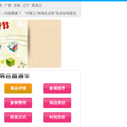
东
广西
吉林
辽宁
黑龙江
 -- 钙很重要？
“洋窝儿”跨境生活馆”告诉你母婴店
展会详情
参展程序
参展费用
展品类别
联系方式
时间安排