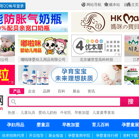
网站导航
收藏本站
设为主页
限公司
嘟啦咪婴幼儿用品有限公司
北京健世堂高科科技
江
产品
企业
品牌
百科
展会
资讯
热搜：
儿童玩具
婴幼儿奶粉
牛初乳
早教加盟
儿童夏季童装
孕妇用品
婴童店
早教加盟
育儿百科
孕婴童展
┆
供求招商代理
┆
开店指导
┆
展会报道
┆
孕婴童商学院
┆
孕婴童排行榜
┆
资料下载