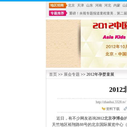
地区招商
北京
天津
山东
河南
河北
内蒙
山
专题推荐
重磅！央视专题报道童程童美，第二届
不能再单纯地销售产品,而要向增强服务转型,毕竟母
首页
>>
展会专题
>> 2012年孕婴童展
201
http://zhanhui.3
资料下载
近日，有不少网友咨询
2012北京孕博会
天竺地区裕翔路88号的北京国际展览中心