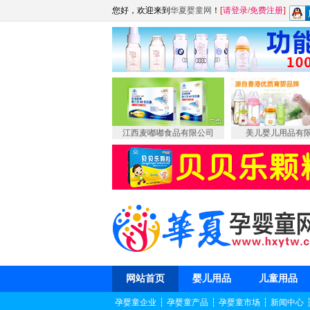
您好，欢迎来到
华夏婴童网
！
[
请登录
/
免费注册
]
江西麦嘟嘟食品有限公司
美儿婴儿用品有
网站首页
婴儿用品
儿童用品
孕婴童企业
┆
孕婴童产品
┆
孕婴童市场
┆
新闻中心