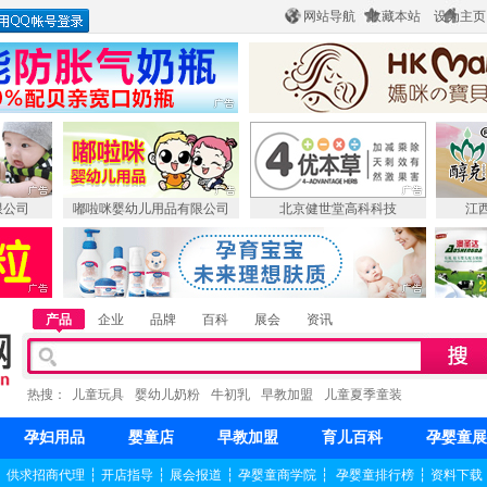
网站导航
收藏本站
设为主页
限公司
嘟啦咪婴幼儿用品有限公司
北京健世堂高科科技
江
产品
企业
品牌
百科
展会
资讯
热搜：
儿童玩具
婴幼儿奶粉
牛初乳
早教加盟
儿童夏季童装
孕妇用品
婴童店
早教加盟
育儿百科
孕婴童展
┆
供求招商代理
┆
开店指导
┆
展会报道
┆
孕婴童商学院
┆
孕婴童排行榜
┆
资料下载