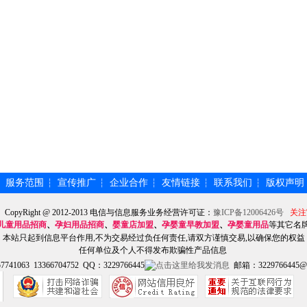
服务范围
宣传推广
企业合作
友情链接
联系我们
版权声明
┆
┆
┆
┆
┆
┆
】CopyRight @ 2012-2013 电信与信息服务业务经营许可证：
豫ICP备12006426号
关注
儿童用品招商
、
孕妇用品招商
、
婴童店加盟
、
孕婴童早教加盟
、
孕婴童用品
等其它名
本站只起到信息平台作用,不为交易经过负任何责任,请双方谨慎交易,以确保您的权益
任何单位及个人不得发布欺骗性产品信息
741063 13366704752 QQ：3229766445
邮箱：3229766445@