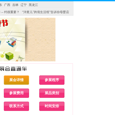
东
广西
吉林
辽宁
黑龙江
 -- 钙很重要？
“洋窝儿”跨境生活馆”告诉你母婴店
展会详情
参展程序
参展费用
展品类别
联系方式
时间安排