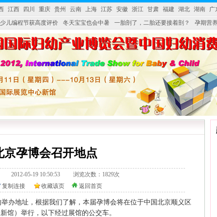
西
江西
四川
重庆
贵州
云南
上海
江苏
安徽
浙江
甘肃
福建
湖北
湖南
广
少儿编程节获高度评价
冬天宝宝也会中暑
一胎剖了，二胎还要接着剖？
孕期营养
婴产品比较特殊。”
妇幼广场 免租了！
2北京孕博会召开地点
328.tv/ 2012-05-19 10:50:53 浏览次数：1829次
复制连接
收藏该页
返回首页
的举办地址，根据我们了解，本届孕博会将在位于中国北京顺义区
（新馆）举行，以下经过展馆的公交车。