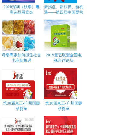
2020深圳（秋季）电
新拐点、新抉择、新机
商选品展览会
遇——第四届中国婴幼
母婴商家如何抓住社交
2019童艺联盟全国电
电商新机遇
视合作论坛
第30届京正•广州国际
第30届京正•广州国际
孕婴童
孕婴童