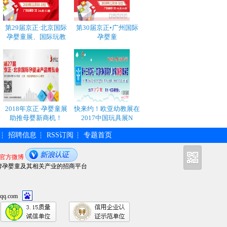
第29届京正·北京国际
第30届京正•广州国际
孕婴童展、国际玩教
孕婴童
2018年京正·孕婴童展
快来约！欧亚幼教展在
助推母婴新商机！
2017中国玩具展N
招聘信息
RSS订阅
专题首页
┆
┆
┆
官方微博
牌孕婴童及其相关产业的招商平台
qq.com