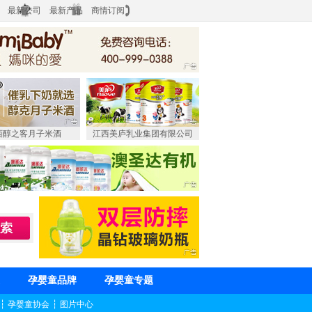
最新公司
最新产品
商情订阅
西醇之客月子米酒
江西美庐乳业集团有限公司
孕婴童品牌
孕婴童专题
┆
孕婴童协会
┆
图片中心