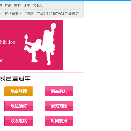
东
广西
吉林
辽宁
黑龙江
 -- 钙很重要？
“洋窝儿”跨境生活馆”告诉你母婴店
展会详情
展品类别
展位预订
展览范围
联系电话
时间安排