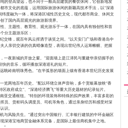
的登高望远，也不同于一般高层建筑的餐饮休闲，它创新地发
都市文化的底蕴，运用国际旅游休闲的新颖高技术手法，以“深港
间纬度融为一体，将深港区域性历史文化，现代都市商业、休闲文
开创了国内高层观光的旅游新境界。
、主题性、教育性、观光游乐于一体，在国内具有独创性和首
5个分主题游乐区：
纪交锋，观百年风云挥洒于谈笑之间。”以天安门广场和香港岛中
尔夫人亲切交谈的仿真蜡像造型，表现出世纪伟人运筹帷幄、把握
，一夜新城的开放之窗。”迎面墙上是江泽民与董建华亲切握手的
轻快的音乐，循环播放深港巡礼的短片。
远眺岭南明珠秀色。”在半弧形的墙面上镶有香港本世纪历史发展
览两地百年历史。”配以环绕立体声音响，多个宽银幕放映“香
届特区政府成立”、“深港经济腾飞”等重大历史题材的纪录短片。
南亚交通枢纽。”特别的环境装饰和特殊的拟声效果，丰富多彩的
指挥员、货柜码头调度员、司机等角色，通过亲身经历和感受对深
的认识。
机与风险共生。”通过突出中国银行、汇丰银行建筑的中环金融区
表现深港宝地商贸金融体系完备，是国际上最佳商机集中之地。
。”