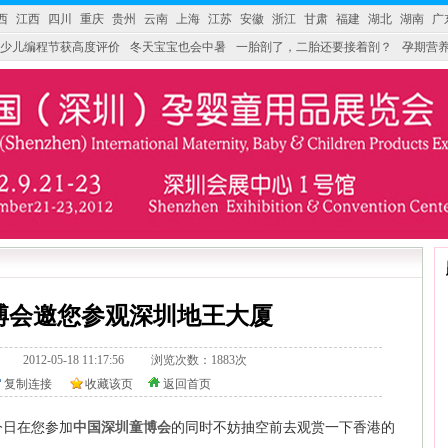
西
江西
四川
重庆
贵州
云南
上海
江苏
安徽
浙江
甘肃
福建
湖北
湖南
广
少儿编程节获高度评价
冬天宝宝也会中暑
一胎剖了，二胎还要接着剖？
孕期营养
婴产品比较特殊。”
妇幼广场 免租了！
博会邀您参观深圳地王大厦
328.tv/ 2012-05-18 11:17:56 浏览次数：1883次
复制连接
收藏该页
返回首页
日在您参加
中国深圳童博会
的同时不妨抽空前去观赏一下香港的