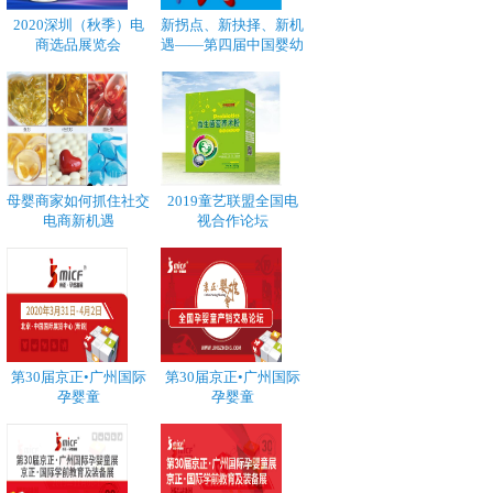
2020深圳（秋季）电
新拐点、新抉择、新机
商选品展览会
遇——第四届中国婴幼
母婴商家如何抓住社交
2019童艺联盟全国电
电商新机遇
视合作论坛
第30届京正•广州国际
第30届京正•广州国际
孕婴童
孕婴童