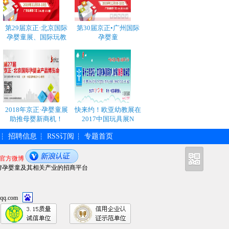
第29届京正·北京国际
第30届京正•广州国际
孕婴童展、国际玩教
孕婴童
2018年京正·孕婴童展
快来约！欧亚幼教展在
助推母婴新商机！
2017中国玩具展N
招聘信息
RSS订阅
专题首页
┆
┆
┆
官方微博
牌孕婴童及其相关产业的招商平台
qq.com