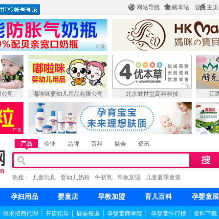
网站导航
收藏本站
设为主页
限公司
嘟啦咪婴幼儿用品有限公司
北京健世堂高科科技
江
产品
企业
品牌
百科
展会
资讯
热搜：
儿童玩具
婴幼儿奶粉
牛初乳
早教加盟
儿童夏季童装
孕妇用品
婴童店
早教加盟
育儿百科
孕婴童展
┆
供求招商代理
┆
开店指导
┆
展会报道
┆
孕婴童商学院
┆
孕婴童排行榜
┆
资料下载