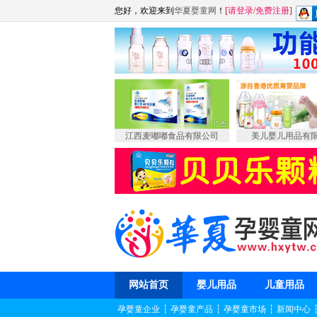
您好，欢迎来到
华夏婴童网
！
[
请登录
/
免费注册
]
江西麦嘟嘟食品有限公司
美儿婴儿用品有
网站首页
婴儿用品
儿童用品
孕婴童企业
┆
孕婴童产品
┆
孕婴童市场
┆
新闻中心