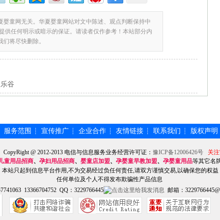
夏婴童网无关。华夏婴童网站对文中陈述、观点判断保持中
提供任何明示或暗示的保证。请读者仅作参考！本站部分内
,我们将尽快删除。
欢乐谷
服务范围
宣传推广
企业合作
友情链接
联系我们
版权声明
┆
┆
┆
┆
┆
┆
】CopyRight @ 2012-2013 电信与信息服务业务经营许可证：
豫ICP备12006426号
关注
儿童用品招商
、
孕妇用品招商
、
婴童店加盟
、
孕婴童早教加盟
、
孕婴童用品
等其它名
本站只起到信息平台作用,不为交易经过负任何责任,请双方谨慎交易,以确保您的权益
任何单位及个人不得发布欺骗性产品信息
741063 13366704752 QQ：3229766445
邮箱：3229766445@