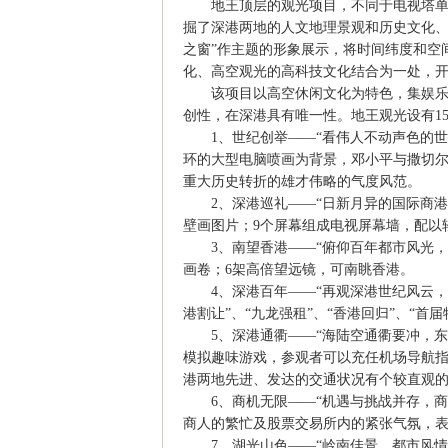
地王顶层的观光项目，不同于电视塔单纯
掘了深港两地的人文地理景观和历史文化、
之窗”作主题的形象展示，将时间纬度和空
化、高空观光的高科技文化结合为一处，
该项目以高空休闲文化为特色，集娱乐性
创性，在深港具有唯一性。地王观光设有1
1、世纪创举——“看伟人不动声色的世
环的大型电脑喷画为背景，邓小平与撒切
重大历史转折的雄才伟略的气度风范。
2、深港巡礼——“日新月异的国际商港
壁画图片；9个屏幕组成电视屏幕墙，配以
3、南望香港——“俯仰百年都市风光，
画卷；6架高倍望远镜，可南眺香港。
4、深港百年——“再观深港世纪风云，一
港割让”、“九龙强租”、“香港回归”、“首
5、深港通衢——“海陆空通衢要冲，东
模拟趣味游戏，参观者可以充任机场导航
港两地先进、发达的交通状况有个较直观
6、商机无限——“机遇与挑战并存，商
商人的繁忙及股票交易所内的紧张气氛，
7、湖光山色——“岭南佳景，都市风情