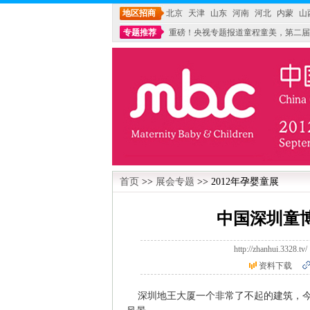
地区招商
北京
天津
山东
河南
河北
内蒙
山
专题推荐
重磅！央视专题报道童程童美，第二届
不能再单纯地销售产品,而要向增强服务转型,毕竟母
首页
>>
展会专题
>> 2012年孕婴童展
中国深圳童
http://zhanhui.3
资料下载
深圳地王大厦一个非常了不起的建筑，今