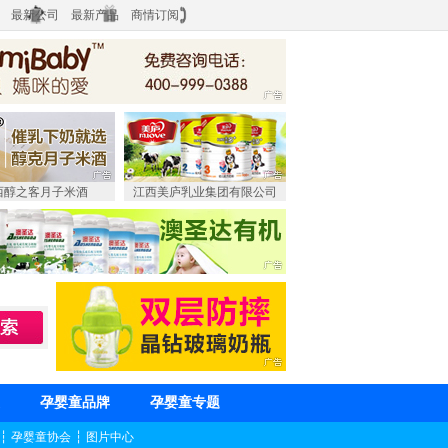
最新公司
最新产品
商情订阅
西醇之客月子米酒
江西美庐乳业集团有限公司
孕婴童品牌
孕婴童专题
┆
孕婴童协会
┆
图片中心