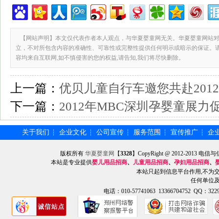
【网站声明】本文仅代表作者本人观点，与华夏婴童网无关。华夏婴童网站对
立，不对所包含内容的准确性、可靠性或完整性提供任何明示或暗示的保证。
容均来自互联网,如不慎侵害的您的权益,请告知,我们将尽快删除。
上一篇：
优贝儿童自行车邀您共赴201
下一篇：
2012年MBC深圳孕婴童展
关于我们
企业文化
公司宣传
服务范围
宣传推广
企
┆
┆
┆
┆
┆
版权所有
华夏婴童网
【
3328
】CopyRight @ 2012-201
本站是专业提供
婴儿用品招商
、
儿童用品招商
、
孕妇用品招商
、
本站只起到信息平台作用,不为
任何单位
电话：010-57741063 13366704752 QQ：3229