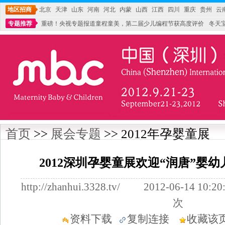
地区招商
北京
天津
山东
河南
河北
内蒙
山西
江西
四川
重庆
贵州
云
专题推荐
重磅！央视专题报道童程童美，第二届少儿编程节获高度评价
冬天
不能再单纯地销售产品,而要向增强服务转型,毕竟母婴产品比较特殊。”
妇幼广场 
首页
>>
展会专题
>> 2012年孕婴童展
2012深圳孕婴童展欢迎“润唐”婴
http://zhanhui.3328.tv/ 2012-06-14
次
资料下载
复制连接
收藏该