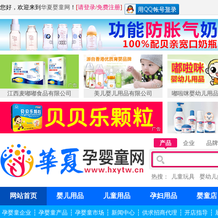
您好，欢迎来到
华夏婴童网
！
[
请登录
/
免费注册
]
江西麦嘟嘟食品有限公司
美儿婴儿用品有限公司
嘟啦咪婴幼儿用
产品
企业
品牌
热搜：
儿童玩具
婴幼儿
网站首页
婴儿用品
儿童用品
孕妇用品
婴童店
孕婴童企业
┆
孕婴童产品
┆
孕婴童市场
┆
新闻中心
┆
供求招商代理
┆
开店指导
┆